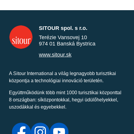
SITOUR spol. s r.o.
Terézie Vansovej 10
974 01 Banská Bystrica
www.sitour.sk
A Sitour International a világ legnagyobb turisztikai
központja a technológiai innováció területén.
Együttműködünk több mint 1000 turisztikai központtal
8 országban: síközpontokkal, hegyi üdülőhelyekkel,
uszodákkal és egyebekkel.