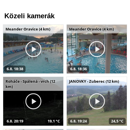
Közeli kamerák
Meander Oravice (4 km)
Meander Oravice (4 km)
6.8. 18:38
6.8. 18:36
Roháče - Spálená - vrch (12
JANOVKY - Zuberec (12 km)
km)
6.8. 20:19
19,1 °C
6.8. 19:24
24,5 °C