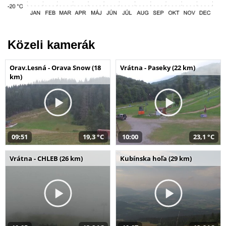
Közeli kamerák
Orav.Lesná - Orava Snow (18
Vrátna - Paseky (22 km)
km)
09:51
19,3 °C
10:00
23,1 °C
Vrátna - CHLEB (26 km)
Kubínska hoľa (29 km)