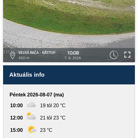
10:08
VEĽKÁ RAČA - NÁSTUP
650 m
7. 8. 2026
Aktuális info
Péntek 2026-08-07 (ma)
10:00
19 tól 20 °C
12:00
21 tól 23 °C
15:00
23 °C