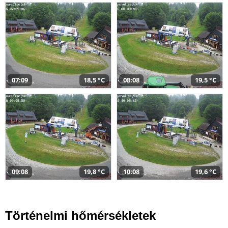
07:09
18,5 °C
08:08
19,5 °C
09:08
19,8 °C
10:08
19,6 °C
Történelmi hőmérsékletek