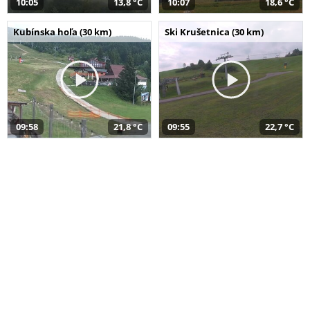
10:05
13,8 °C
10:07
18,6 °C
Kubínska hoľa (30 km)
Ski Krušetnica (30 km)
09:58
21,8 °C
09:55
22,7 °C