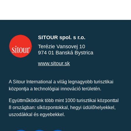
SITOUR spol. s r.o.
Terézie Vansovej 10
974 01 Banská Bystrica
www.sitour.sk
A Sitour International a világ legnagyobb turisztikai
központja a technológiai innováció területén.
Együttműködünk több mint 1000 turisztikai központtal
8 országban: síközpontokkal, hegyi üdülőhelyekkel,
uszodákkal és egyebekkel.