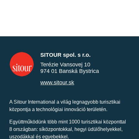
SITOUR spol. s r.o.
Terézie Vansovej 10
974 01 Banská Bystrica
www.sitour.sk
A Sitour International a világ legnagyobb turisztikai
központja a technológiai innováció területén.
Együttműködünk több mint 1000 turisztikai központtal
8 országban: síközpontokkal, hegyi üdülőhelyekkel,
uszodákkal és egyebekkel.