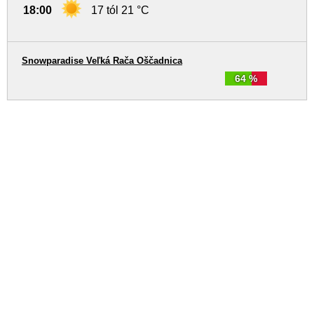
18:00
17 tól 21 °C
Snowparadise Veľká Rača Oščadnica
64 %