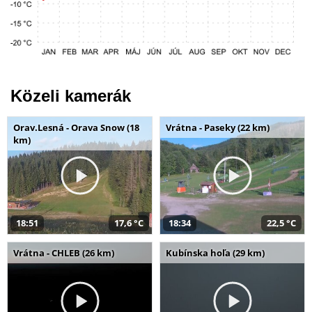
Közeli kamerák
Orav.Lesná - Orava Snow (18
Vrátna - Paseky (22 km)
km)
18:51
17,6 °C
18:34
22,5 °C
Vrátna - CHLEB (26 km)
Kubínska hoľa (29 km)