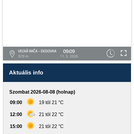
09:09
VEĽKÁ RAČA - DEDOVKA
970 m
11. 5. 2026
Aktuális info
Szombat 2026-08-08 (holnap)
09:00
19 tól 21 °C
12:00
21 tól 22 °C
15:00
21 tól 22 °C