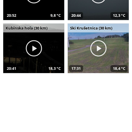
20:52
9,8 °C
20:44
12,3 °C
Kubínska hoľa (30 km)
Ski Krušetnica (30 km)
20:41
18,3 °C
17:31
18,4 °C