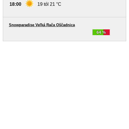
18:00
19 tól 21 °C
Snowparadise Veľká Rača Oščadnica
64 %