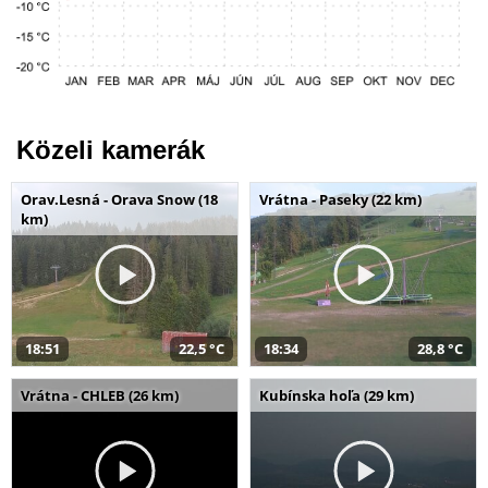
Közeli kamerák
Orav.Lesná - Orava Snow (18
Vrátna - Paseky (22 km)
km)
18:51
22,5 °C
18:34
28,8 °C
Vrátna - CHLEB (26 km)
Kubínska hoľa (29 km)