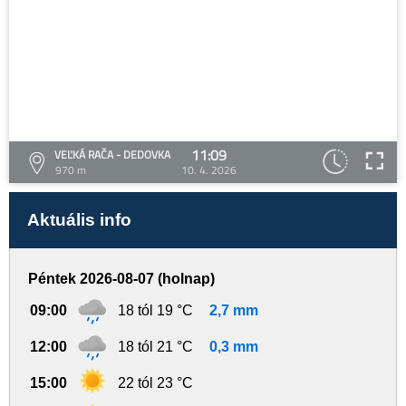
11:09
VEĽKÁ RAČA - DEDOVKA
970 m
10. 4. 2026
Aktuális info
Péntek 2026-08-07 (holnap)
09:00
18 tól 19 °C
2,7 mm
12:00
18 tól 21 °C
0,3 mm
15:00
22 tól 23 °C