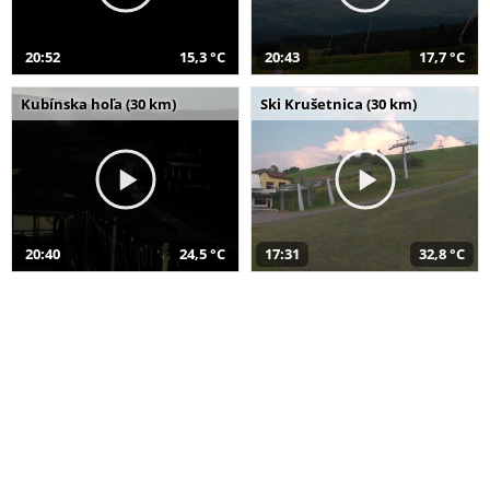
20:52
15,3 °C
20:43
17,7 °C
Kubínska hoľa (30 km)
Ski Krušetnica (30 km)
20:40
24,5 °C
17:31
32,8 °C