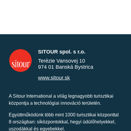
SITOUR spol. s r.o.
Terézie Vansovej 10
974 01 Banská Bystrica
www.sitour.sk
A Sitour International a világ legnagyobb turisztikai
központja a technológiai innováció területén.
Együttműködünk több mint 1000 turisztikai központtal
8 országban: síközpontokkal, hegyi üdülőhelyekkel,
uszodákkal és egyebekkel.