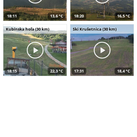
18:11
13,6 °C
18:20
16,5 °C
Kubínska hoľa (30 km)
Ski Krušetnica (30 km)
18:15
22,3 °C
17:31
18,4 °C