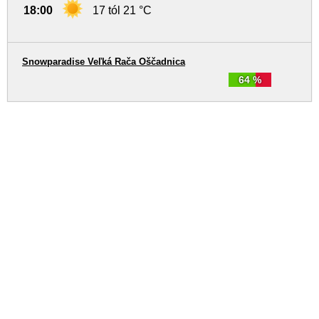
18:00
17 tól 21 °C
Snowparadise Veľká Rača Oščadnica
64 %