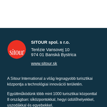
SITOUR spol. s r.o.
Terézie Vansovej 10
974 01 Banská Bystrica
www.sitour.sk
A Sitour International a világ legnagyobb turisztikai
központja a technológiai innováció területén.
Együttműködünk több mint 1000 turisztikai központtal
8 országban: síközpontokkal, hegyi üdülőhelyekkel,
uszodákkal és egyebekkel.