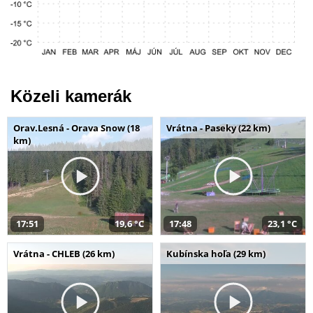
Közeli kamerák
Orav.Lesná - Orava Snow (18
Vrátna - Paseky (22 km)
km)
17:51
19,6 °C
17:48
23,1 °C
Vrátna - CHLEB (26 km)
Kubínska hoľa (29 km)