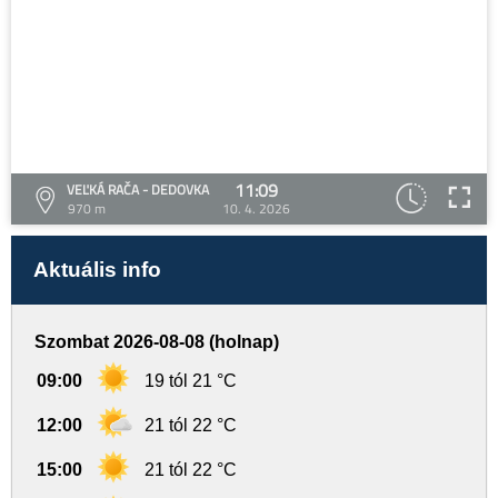
11:09
VEĽKÁ RAČA - DEDOVKA
970 m
10. 4. 2026
Aktuális info
Szombat 2026-08-08 (holnap)
09:00
19 tól 21 °C
12:00
21 tól 22 °C
15:00
21 tól 22 °C