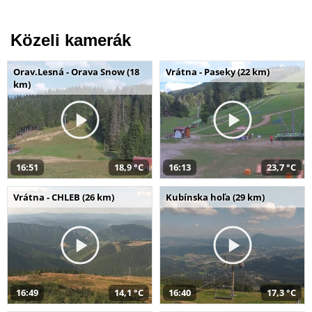
Közeli kamerák
Orav.Lesná - Orava Snow (18
Vrátna - Paseky (22 km)
km)
16:51
18,9 °C
16:13
23,7 °C
Vrátna - CHLEB (26 km)
Kubínska hoľa (29 km)
16:49
14,1 °C
16:40
17,3 °C