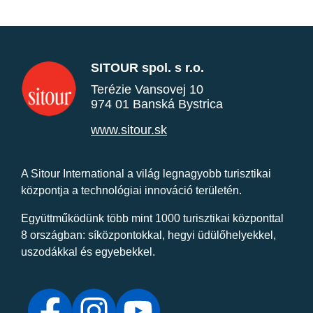
SITOUR spol. s r.o.
Terézie Vansovej 10
974 01 Banská Bystrica
www.sitour.sk
A Sitour International a világ legnagyobb turisztikai
központja a technológiai innováció területén.
Együttműködünk több mint 1000 turisztikai központtal
8 országban: síközpontokkal, hegyi üdülőhelyekkel,
uszodákkal és egyebekkel.