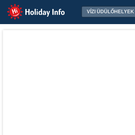
Holiday Info
VÍZI ÜDÜLŐHELYEK