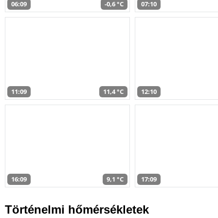
06:09
-0,6 °C
07:10
11:09
11,4 °C
12:10
16:09
9,1 °C
17:09
Történelmi hőmérsékletek