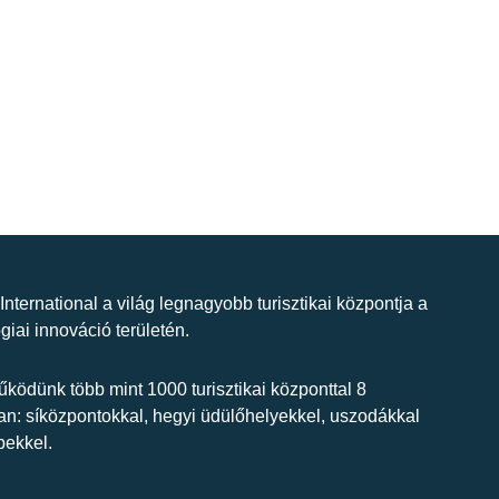
 International a világ legnagyobb turisztikai központja a
giai innováció területén.
ködünk több mint 1000 turisztikai központtal 8
n: síközpontokkal, hegyi üdülőhelyekkel, uszodákkal
bekkel.