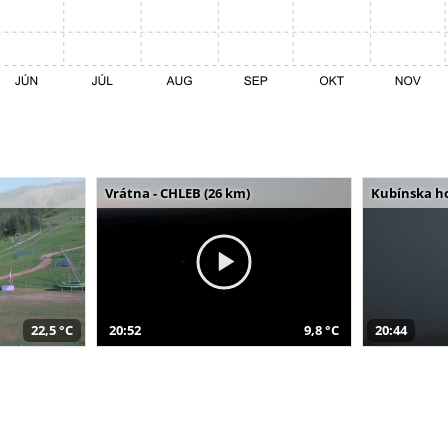
Vrátna - CHLEB (26 km)
Kubínska ho
22,5 °C
20:52
9,8 °C
20:44