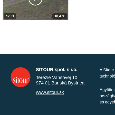
17:31
18,4 °C
SITOUR spol. s r.o.
A Sitour
technoló
Terézie Vansovej 10
974 01 Banská Bystrica
Együttmű
www.sitour.sk
országba
és egye