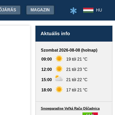
ŐJÁRÁS
MAGAZIN
HU
Aktuális info
Szombat 2026-08-08 (holnap)
09:00
19 tól 21 °C
12:00
21 tól 23 °C
15:00
21 tól 22 °C
18:00
17 tól 21 °C
Snowparadise Veľká Rača Oščadnica
64 %