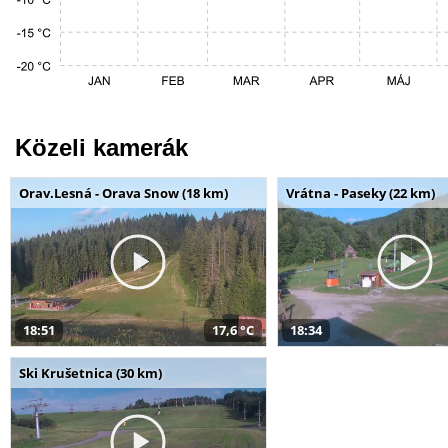
Közeli kamerák
Orav.Lesná - Orava Snow (18 km)
Vrátna - Paseky (22 km)
18:51
17,6 °C
18:34
Ski Krušetnica (30 km)