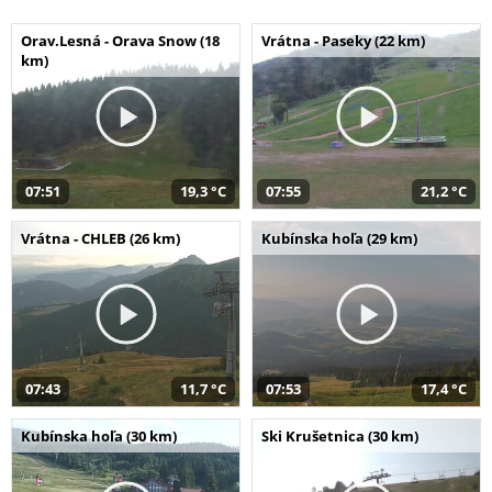
Orav.Lesná - Orava Snow (18
Vrátna - Paseky (22 km)
km)
07:51
19,3 °C
07:55
21,2 °C
Vrátna - CHLEB (26 km)
Kubínska hoľa (29 km)
07:43
11,7 °C
07:53
17,4 °C
Kubínska hoľa (30 km)
Ski Krušetnica (30 km)