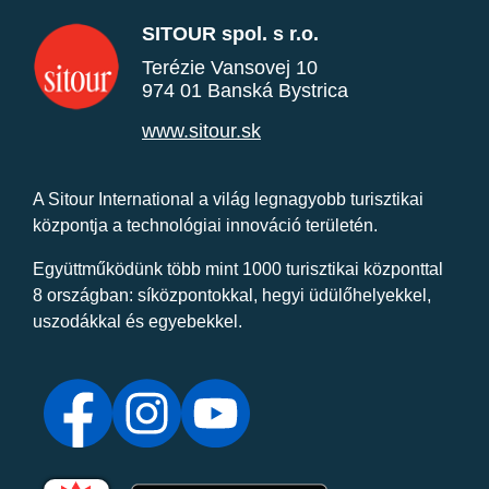
SITOUR spol. s r.o.
Terézie Vansovej 10
974 01 Banská Bystrica
www.sitour.sk
A Sitour International a világ legnagyobb turisztikai
központja a technológiai innováció területén.
Együttműködünk több mint 1000 turisztikai központtal
8 országban: síközpontokkal, hegyi üdülőhelyekkel,
uszodákkal és egyebekkel.