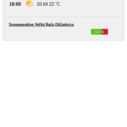
18:00
20 tól 22 °C
Snowparadise Veľká Rača Oščadnica
64 %