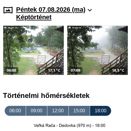
Péntek 07.08.2026 (ma)
Képtörténet
06:08
17,1 °C
07:09
18,5 °C
Történelmi hőmérsékletek
06:00
09:00
12:00
15:00
18:00