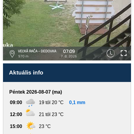
07:09
VEĽKÁ RAČA - DEDOVKA
970 m
7. 8. 2026
Aktuális info
Péntek 2026-08-07 (ma)
09:00
19 tól 20 °C
0,1 mm
12:00
21 tól 23 °C
15:00
23 °C