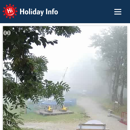
Holiday Info