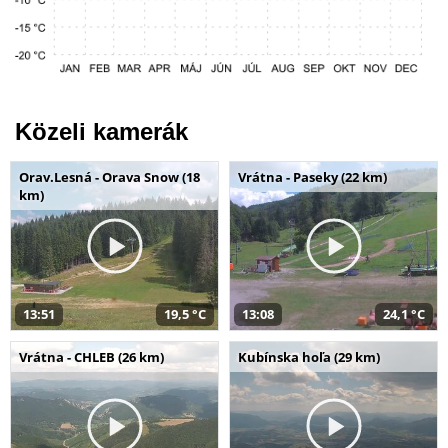
Közeli kamerák
Orav.Lesná - Orava Snow (18
Vrátna - Paseky (22 km)
km)
13:51
19,5 °C
13:08
24,1 °C
Vrátna - CHLEB (26 km)
Kubínska hoľa (29 km)