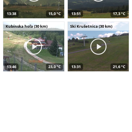
13:38
15,0 °C
13:51
17,3 °C
Kubínska hoľa (30 km)
Ski Krušetnica (30 km)
13:46
23,0 °C
13:31
21,6 °C