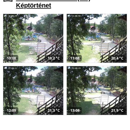
Képtörténet
10:08
19,2 °C
11:08
20,4 °C
12:09
21,3 °C
13:08
21,9 °C