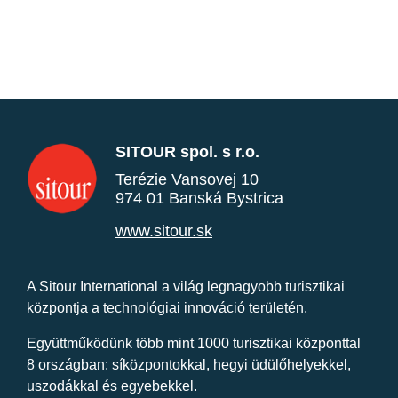
SITOUR spol. s r.o.
Terézie Vansovej 10
974 01 Banská Bystrica
www.sitour.sk
A Sitour International a világ legnagyobb turisztikai
központja a technológiai innováció területén.
Együttműködünk több mint 1000 turisztikai központtal
8 országban: síközpontokkal, hegyi üdülőhelyekkel,
uszodákkal és egyebekkel.