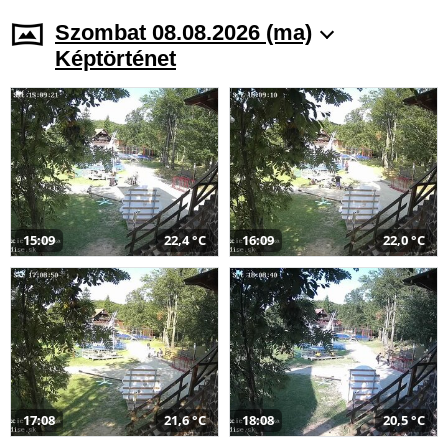
Szombat 08.08.2026 (ma)
Képtörténet
15:09
22,4 °C
16:09
22,0 °C
17:08
21,6 °C
18:08
20,5 °C