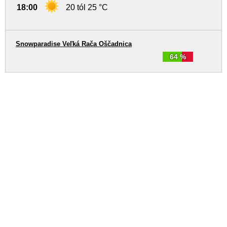
18:00
20 tól 25 °C
Snowparadise Veľká Rača Oščadnica
64 %