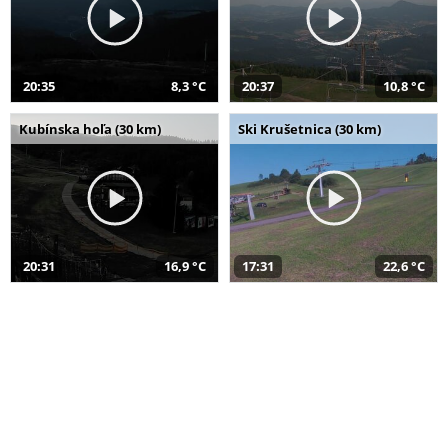
20:35
8,3 °C
20:37
10,8 °C
Kubínska hoľa (30 km)
Ski Krušetnica (30 km)
20:31
16,9 °C
17:31
22,6 °C