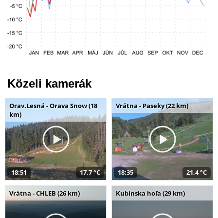
Közeli kamerák
Orav.Lesná - Orava Snow (18
Vrátna - Paseky (22 km)
km)
18:51
17,7 °C
18:35
21,4 °C
Vrátna - CHLEB (26 km)
Kubínska hoľa (29 km)