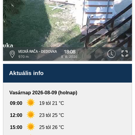
18:08
VEĽKÁ RAČA - DEDOVKA
970 m
8. 8. 2026
Aktuális info
Vasárnap 2026-08-09 (holnap)
09:00
19 tól 21 °C
12:00
23 tól 25 °C
15:00
25 tól 26 °C