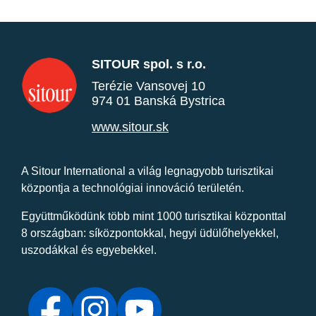
SITOUR spol. s r.o.
Terézie Vansovej 10
974 01 Banská Bystrica
www.sitour.sk
A Sitour International a világ legnagyobb turisztikai
központja a technológiai innováció területén.
Együttműködünk több mint 1000 turisztikai központtal
8 országban: síközpontokkal, hegyi üdülőhelyekkel,
uszodákkal és egyebekkel.