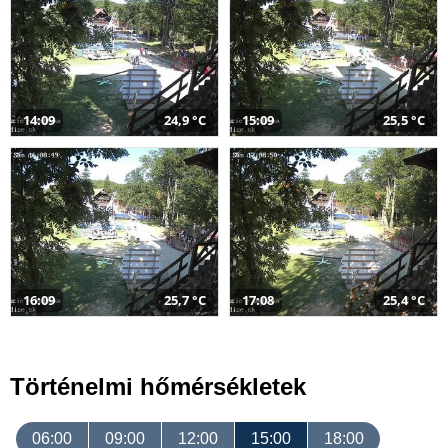
14:09
24,9 °C
15:09
25,5 °C
16:09
25,7 °C
17:08
25,4 °C
Történelmi hőmérsékletek
06:00
09:00
12:00
15:00
18:00