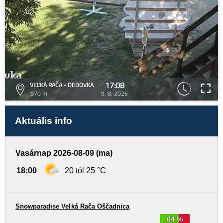
17:08
VEĽKÁ RAČA - DEDOVKA
970 m
9. 8. 2026
Aktuális info
Vasárnap 2026-08-09 (ma)
18:00
20 tól 25 °C
Snowparadise Veľká Rača Oščadnica
64 %