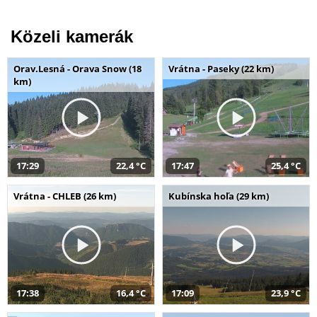
Közeli kamerák
Orav.Lesná - Orava Snow (18
Vrátna - Paseky (22 km)
km)
17:29
22,4 °C
17:47
25,4 °C
Vrátna - CHLEB (26 km)
Kubínska hoľa (29 km)
17:38
16,4 °C
17:09
23,9 °C