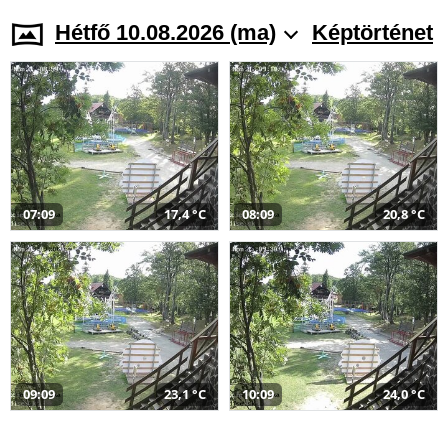
Hétfő 10.08.2026 (ma)
Képtörténet
07:09
17,4 °C
08:09
20,8 °C
09:09
23,1 °C
10:09
24,0 °C