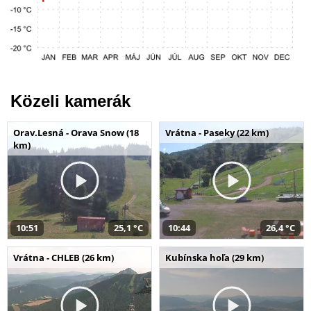
Közeli kamerák
Orav.Lesná - Orava Snow (18
Vrátna - Paseky (22 km)
km)
10:51
25,1 °C
10:44
26,4 °C
Vrátna - CHLEB (26 km)
Kubínska hoľa (29 km)