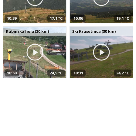
10:39
17,1 °C
10:06
19,1 °C
Kubínska hoľa (30 km)
Ski Krušetnica (30 km)
10:50
24,9 °C
10:31
24,2 °C