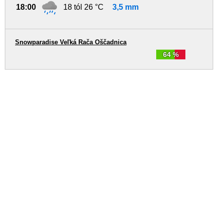
18:00
18 tól 26 °C
3,5 mm
Snowparadise Veľká Rača Oščadnica
64 %