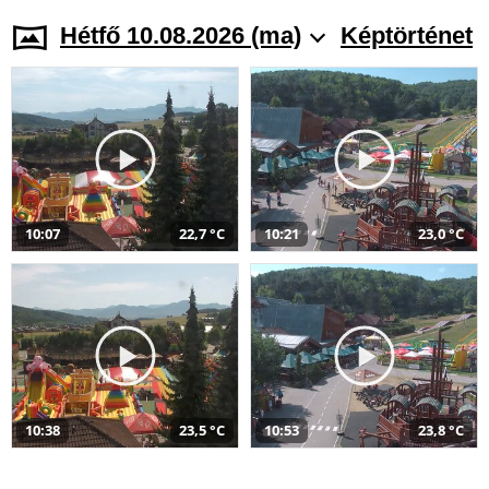
Hétfő 10.08.2026 (ma)
Képtörténet
10:07
22,7 °C
10:21
23,0 °C
10:38
23,5 °C
10:53
23,8 °C