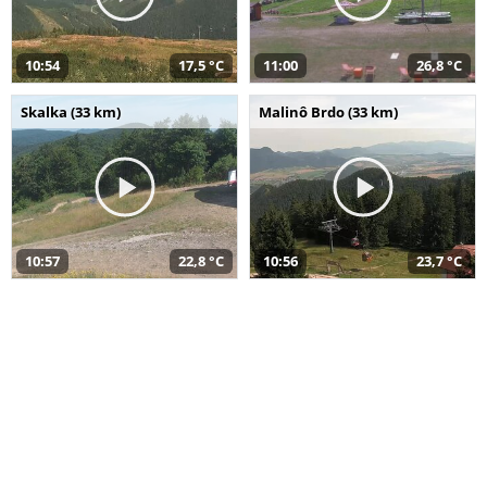
10:54
17,5 °C
11:00
26,8 °C
Skalka (33 km)
Malinô Brdo (33 km)
10:57
22,8 °C
10:56
23,7 °C