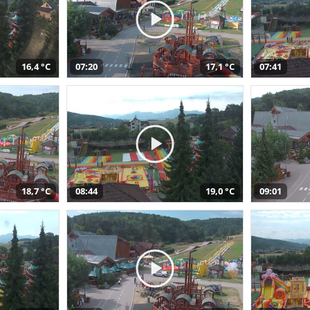
16,4 °C
07:20
17,1 °C
07:41
18,7 °C
08:44
19,0 °C
09:01