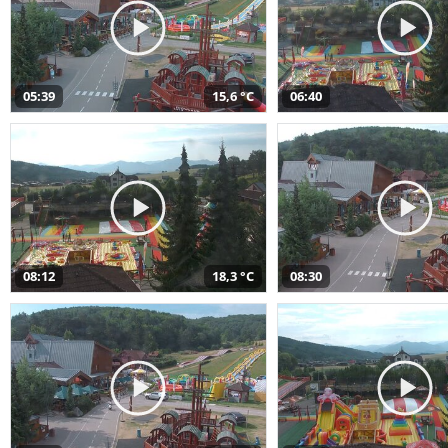
05:39
15,6 °C
06:40
08:12
18,3 °C
08:30