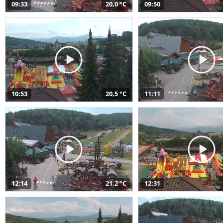
09:33
20,0 °C
09:50
10:53
20,5 °C
11:11
12:14
21,2 °C
12:31