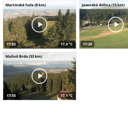
Martinské hole (8 km)
Jasenská dolina (15 km)
17:52
17,4 °C
17:29
Malinô Brdo (33 km)
17:55
17,1 °C