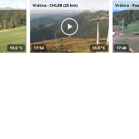
Vrátna - CHLEB (25 km)
Vrátna - Pa
19,6 °C
17:54
13,8 °C
17:48