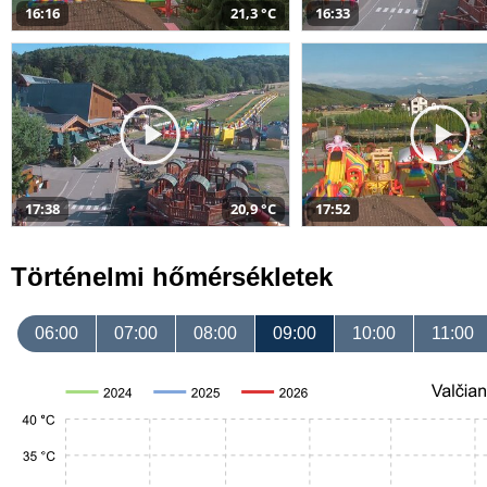
16:16
21,3 °C
16:33
17:38
20,9 °C
17:52
Történelmi hőmérsékletek
06:00
07:00
08:00
09:00
10:00
11:00