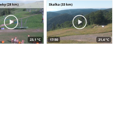
seky (28 km)
Skalka (33 km)
23,1 °C
17:50
21,4 °C