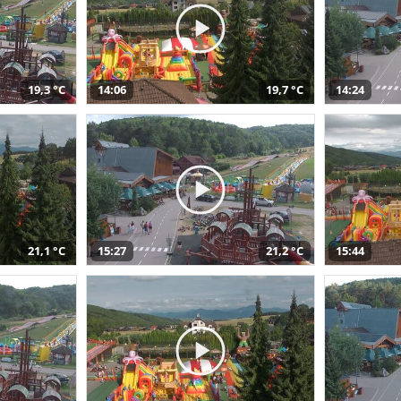
19,3 °C
14:06
19,7 °C
14:24
21,1 °C
15:27
21,2 °C
15:44