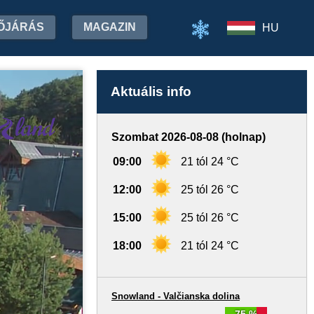
ŐJÁRÁS
MAGAZIN
HU
Aktuális info
Szombat 2026-08-08 (holnap)
09:00
21 tól 24 °C
12:00
25 tól 26 °C
15:00
25 tól 26 °C
18:00
21 tól 24 °C
Snowland - Valčianska dolina
75 %