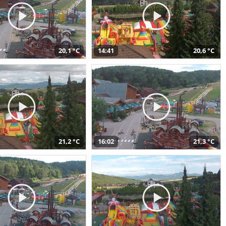
20,1 °C
14:41
20,6 °C
21,2 °C
16:02
21,3 °C