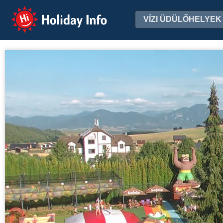
Holiday Info
VÍZI ÜDÜLŐHELYEK