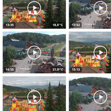
13:35
18,8 °C
13:52
14:55
21,0 °C
15:13