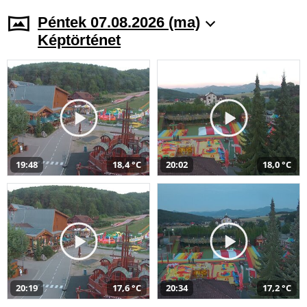
Péntek 07.08.2026 (ma)
Képtörténet
19:48
18,4 °C
20:02
18,0 °C
20:19
17,6 °C
20:34
17,2 °C