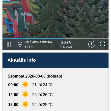
20:34
VALČIANSKA DOLINA
575 m
7. 8. 2026
Aktuális info
Szombat 2026-08-08 (holnap)
09:00
21 tól 24 °C
12:00
25 tól 26 °C
15:00
24 tól 25 °C