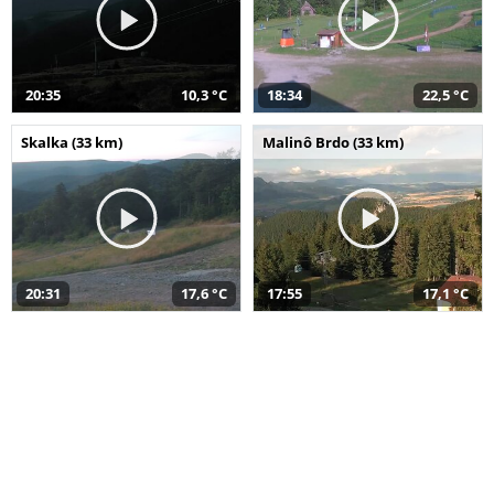
20:35
10,3 °C
18:34
22,5 °C
Skalka (33 km)
Malinô Brdo (33 km)
20:31
17,6 °C
17:55
17,1 °C