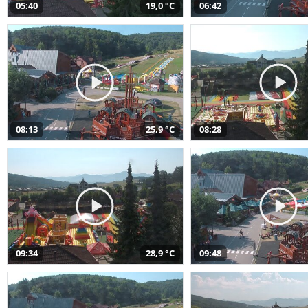
05:40
19,0 °C
06:42
08:13
25,9 °C
08:28
09:34
28,9 °C
09:48