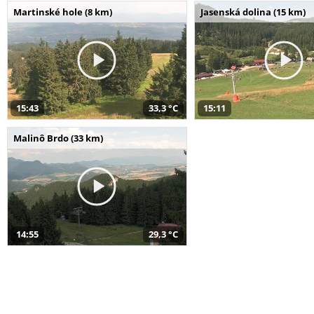
Martinské hole (8 km)
Jasenská dolina (15 km)
15:43
33,3 °C
15:11
Malinô Brdo (33 km)
14:55
29,3 °C