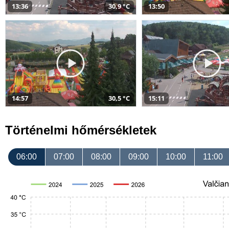
13:36
30,9 °C
13:50
14:57
30,5 °C
15:11
Történelmi hőmérsékletek
06:00
07:00
08:00
09:00
10:00
11:00