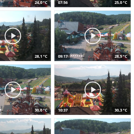
24,0 °C
07:56
25,0 °C
28,1 °C
09:17
28,5 °C
30,0 °C
10:37
30,3 °C