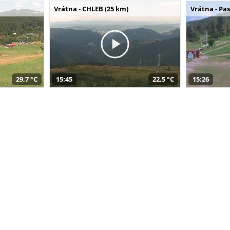
Vrátna - CHLEB (25 km)
Vrátna - Pa
29,7 °C
15:45
22,5 °C
15:26