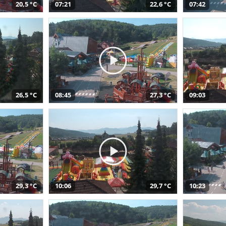
20,5 °C
07:21
22,6 °C
07:42
26,5 °C
08:45
27,3 °C
09:03
29,3 °C
10:06
29,7 °C
10:23