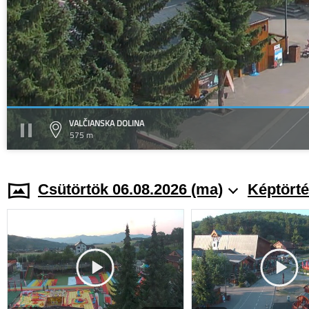
VALČIANSKA DOLINA
575 m
Csütörtök 06.08.2026 (ma)
Képtörté