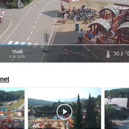
15:46
30.2 °
6. 8. 2026
net