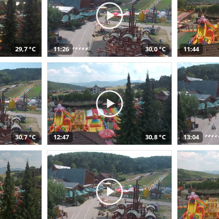
29,7 °C
11:26
30,0 °C
11:44
30,7 °C
12:47
30,8 °C
13:04