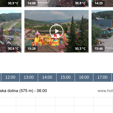
30,9 °C
14:08
30,8 °C
14:25
30,4 °C
15:28
30,3 °C
15:46
12:00
13:00
14:00
15:00
16:00
17:00