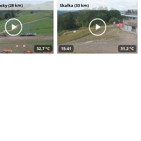
seky (28 km)
Skalka (33 km)
32,7 °C
15:41
31,2 °C