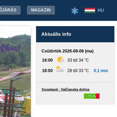
ŐJÁRÁS
MAGAZIN
HU
Aktuális info
Csütörtök 2026-08-06 (ma)
16:00
33 tól 34 °C
18:00
28 tól 33 °C
0,1 mm
Snowland - Valčianska dolina
75 %