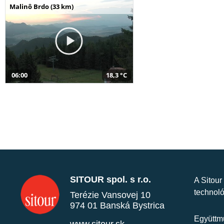
Malinô Brdo (33 km)
06:00
18,3 °C
SITOUR spol. s r.o.
A Sitour
technoló
Terézie Vansovej 10
974 01 Banská Bystrica
Együttmű
www.sitour.sk