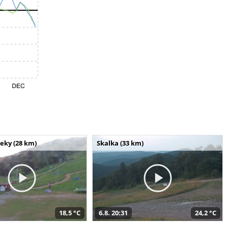
seky (28 km)
Skalka (33 km)
18,5 °C
6.8. 20:31
24,2 °C