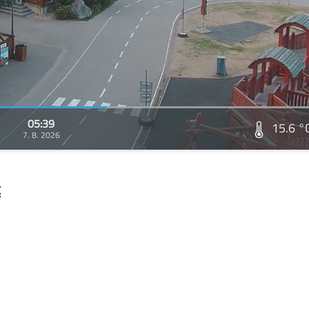
05:39
15.6 °
7. 8. 2026
t