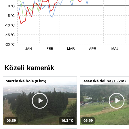
Közeli kamerák
Martinské hole (8 km)
Jasenská dolina (15 km)
05:39
16,3 °C
05:59