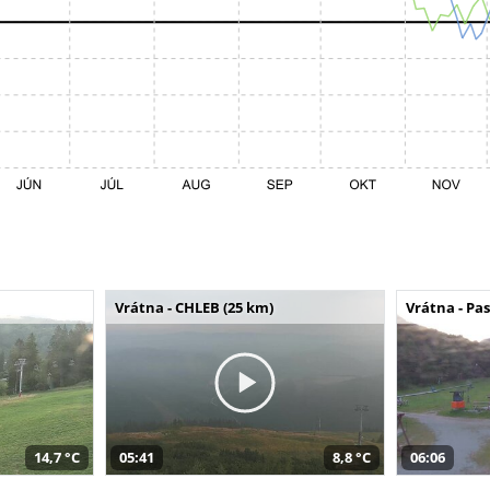
Vrátna - CHLEB (25 km)
Vrátna - Pa
14,7 °C
05:41
8,8 °C
06:06