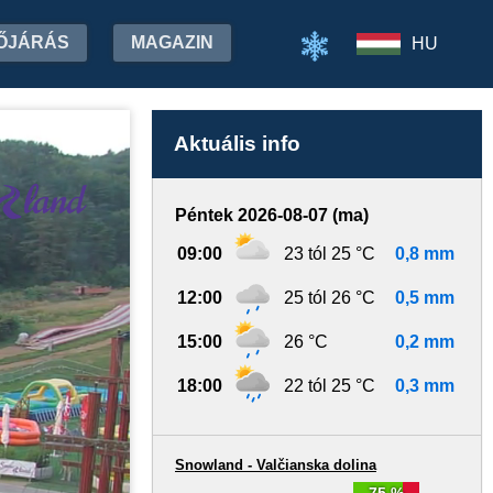
ŐJÁRÁS
MAGAZIN
HU
Aktuális info
Péntek 2026-08-07 (ma)
09:00
23 tól 25 °C
0,8 mm
12:00
25 tól 26 °C
0,5 mm
15:00
26 °C
0,2 mm
18:00
22 tól 25 °C
0,3 mm
Snowland - Valčianska dolina
75 %