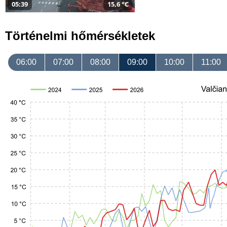
05:39
15,6 °C
Történelmi hőmérsékletek
06:00
07:00
08:00
09:00
10:00
11:00