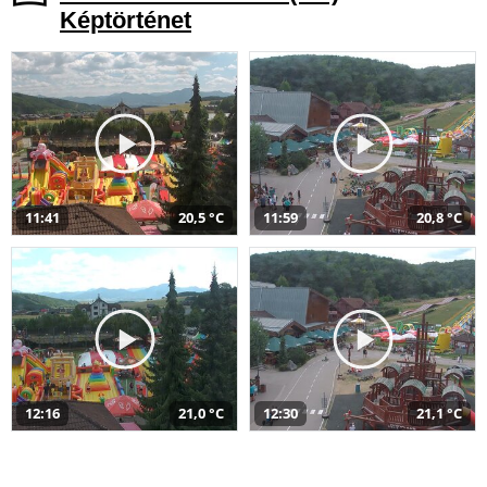
Képtörténet
11:41
20,5 °C
11:59
20,8 °C
12:16
21,0 °C
12:30
21,1 °C