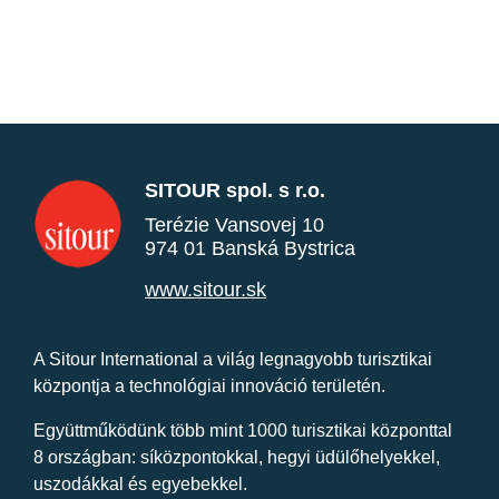
SITOUR spol. s r.o.
Terézie Vansovej 10
974 01 Banská Bystrica
www.sitour.sk
A Sitour International a világ legnagyobb turisztikai
központja a technológiai innováció területén.
Együttműködünk több mint 1000 turisztikai központtal
8 országban: síközpontokkal, hegyi üdülőhelyekkel,
uszodákkal és egyebekkel.