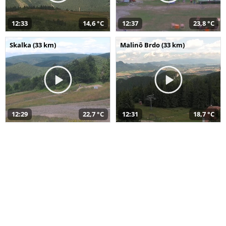
12:33
14,6 °C
12:37
23,8 °C
Skalka (33 km)
Malinô Brdo (33 km)
12:29
22,7 °C
12:31
18,7 °C