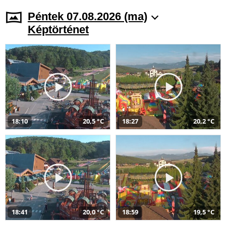
Péntek 07.08.2026 (ma)
Képtörténet
18:10
20,5 °C
18:27
20,2 °C
18:41
20,0 °C
18:59
19,5 °C