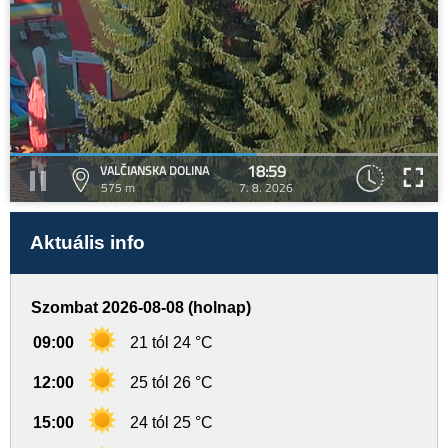
18:59
VALČIANSKA DOLINA
575 m
7. 8. 2026
Aktuális info
Szombat 2026-08-08 (holnap)
09:00
21 tól 24 °C
12:00
25 tól 26 °C
15:00
24 tól 25 °C