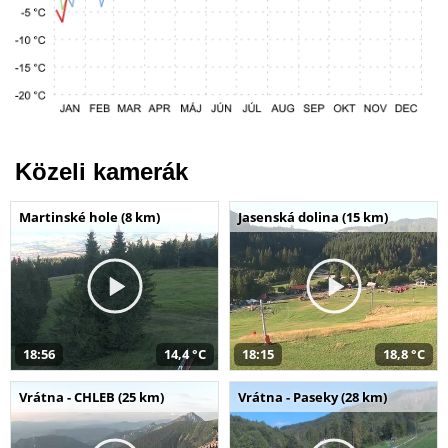
Közeli kamerák
Martinské hole (8 km)
Jasenská dolina (15 km)
18:56
14,4 °C
18:15
18,8 °C
Vrátna - CHLEB (25 km)
Vrátna - Paseky (28 km)