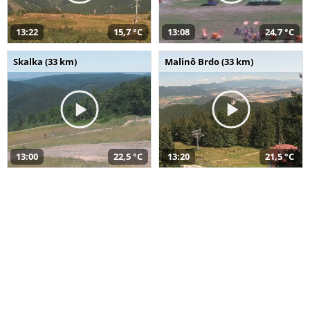
13:22
15,7 °C
13:08
24,7 °C
Skalka (33 km)
Malinô Brdo (33 km)
13:00
22,5 °C
13:20
21,5 °C