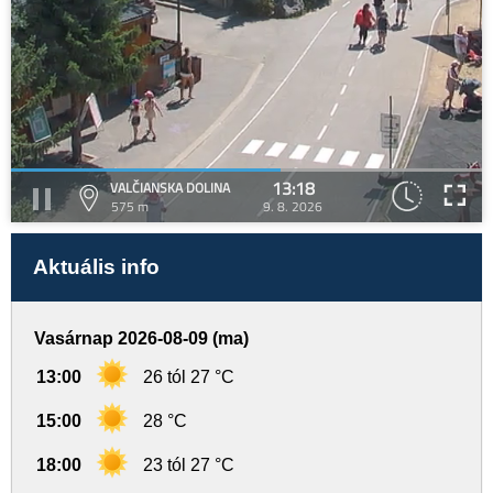
13:18
VALČIANSKA DOLINA
575 m
9. 8. 2026
Aktuális info
Vasárnap 2026-08-09 (ma)
13:00
26 tól 27 °C
15:00
28 °C
18:00
23 tól 27 °C