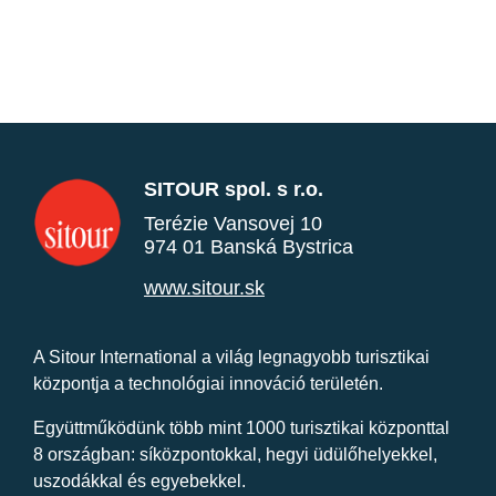
SITOUR spol. s r.o.
Terézie Vansovej 10
974 01 Banská Bystrica
www.sitour.sk
A Sitour International a világ legnagyobb turisztikai
központja a technológiai innováció területén.
Együttműködünk több mint 1000 turisztikai központtal
8 országban: síközpontokkal, hegyi üdülőhelyekkel,
uszodákkal és egyebekkel.