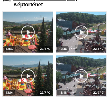
Képtörténet
12:32
22,1 °C
12:46
22,3 °C
13:04
22,7 °C
13:18
22,9 °C