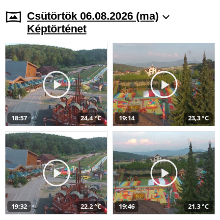
Csütörtök 06.08.2026 (ma)
Képtörténet
18:57
24,4 °C
19:14
23,3 °C
19:32
22,2 °C
19:46
21,3 °C