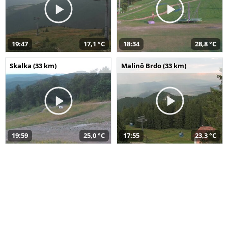
19:47
17,1 °C
18:34
28,8 °C
Skalka (33 km)
Malinô Brdo (33 km)
19:59
25,0 °C
17:55
23,3 °C