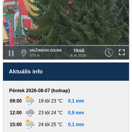
19:46
VALČIANSKA DOLINA
575 m
6. 8. 2026
Aktuális info
Péntek 2026-08-07 (holnap)
09:00
19 tól 23 °C
0,1 mm
12:00
23 tól 24 °C
0,9 mm
15:00
24 tól 25 °C
0,1 mm