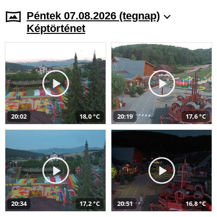
Péntek 07.08.2026 (tegnap)
Képtörténet
20:02
18,0 °C
20:19
17,6 °C
20:34
17,2 °C
20:51
16,8 °C