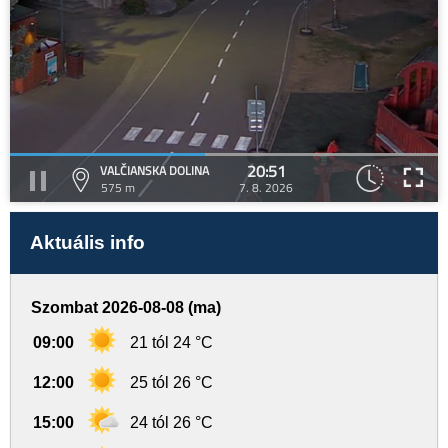
20:51
VALČIANSKA DOLINA
575 m
7. 8. 2026
Aktuális info
Szombat 2026-08-08 (ma)
09:00
21 tól 24 °C
12:00
25 tól 26 °C
15:00
24 tól 26 °C