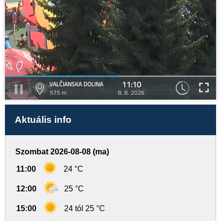
11:10
VALČIANSKA DOLINA
575 m
8. 8. 2026
Aktuális info
Szombat 2026-08-08 (ma)
11:00
24 °C
12:00
25 °C
15:00
24 tól 25 °C