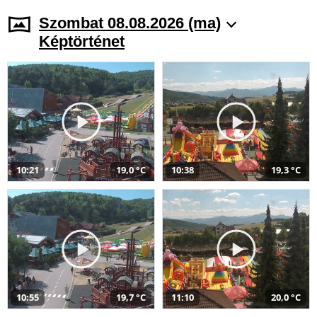
Szombat 08.08.2026 (ma)
Képtörténet
10:21
19,0 °C
10:38
19,3 °C
10:55
19,7 °C
11:10
20,0 °C