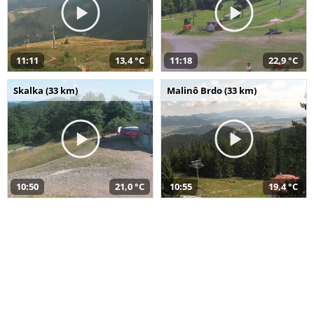
11:11
13,4 °C
11:18
22,9 °C
Skalka (33 km)
Malinô Brdo (33 km)
10:50
21,0 °C
10:55
19,4 °C