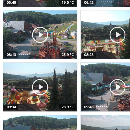
05:40
19,0 °C
06:42
08:13
25,9 °C
08:28
09:34
28,9 °C
09:48