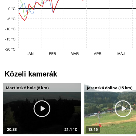
Közeli kamerák
Martinské hole (8 km)
Jasenská dolina (15 km)
20:33
21,1 °C
18:15