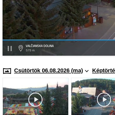
VALČIANSKA DOLINA
575 m
Csütörtök 06.08.2026 (ma)
Képtörté