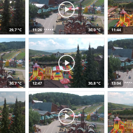
29,7 °C
11:26
30,0 °C
11:44
30,7 °C
12:47
30,8 °C
13:04