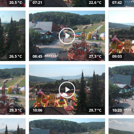
20,5 °C
07:21
22,6 °C
07:42
26,5 °C
08:45
27,3 °C
09:03
29,3 °C
10:06
29,7 °C
10:23