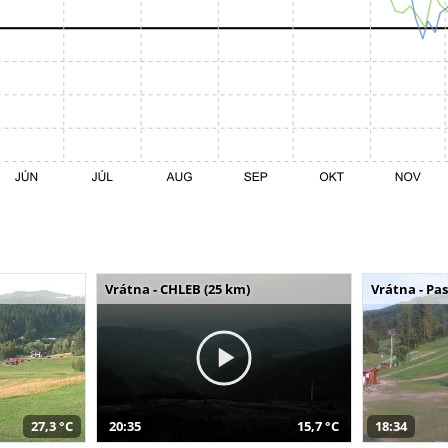
Vrátna - CHLEB (25 km)
Vrátna - Pa
27,3 °C
20:35
15,7 °C
18:34