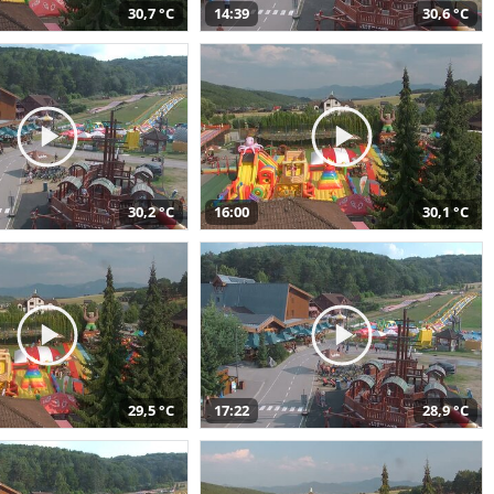
30,7 °C
14:39
30,6 °C
30,2 °C
16:00
30,1 °C
29,5 °C
17:22
28,9 °C