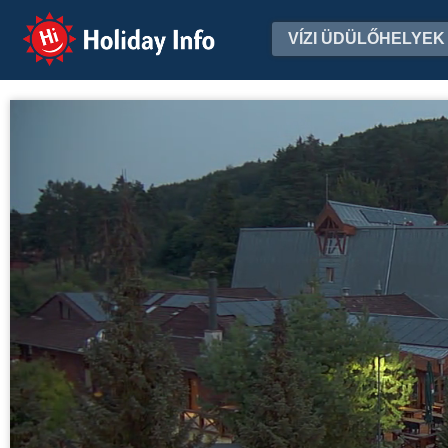
Holiday Info
VÍZI ÜDÜLŐHELYEK