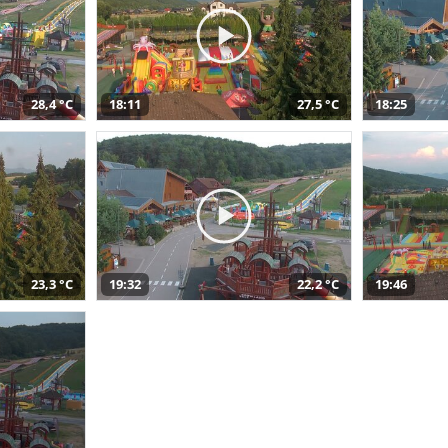
28,4 °C
18:11
27,5 °C
18:25
23,3 °C
19:32
22,2 °C
19:46