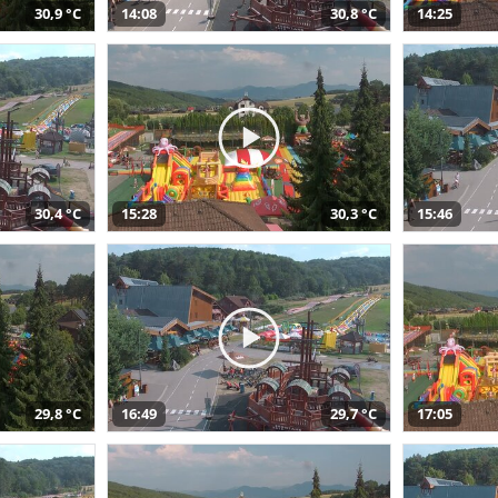
30,9 °C
14:08
30,8 °C
14:25
30,4 °C
15:28
30,3 °C
15:46
29,8 °C
16:49
29,7 °C
17:05