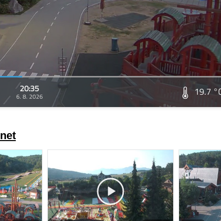
20:35
19.7 °
6. 8. 2026
net