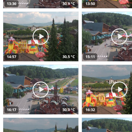
13:36
30,9 °C
13:50
14:57
30,5 °C
15:11
16:17
30,0 °C
16:32