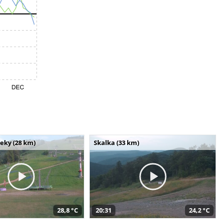
seky (28 km)
Skalka (33 km)
28,8 °C
20:31
24,2 °C