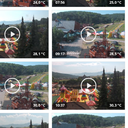
24,0 °C
07:56
25,0 °C
28,1 °C
09:17
28,5 °C
30,0 °C
10:37
30,3 °C