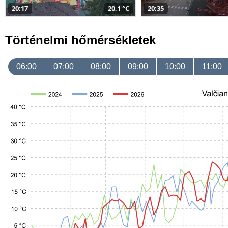
20:17
20,1 °C
20:35
Történelmi hőmérsékletek
06:00
07:00
08:00
09:00
10:00
11:00