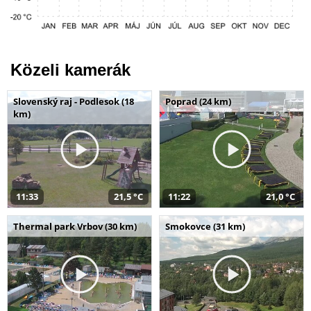
Közeli kamerák
Slovenský raj - Podlesok (18
Poprad (24 km)
km)
11:33
21,5 °C
11:22
21,0 °C
Thermal park Vrbov (30 km)
Smokovce (31 km)