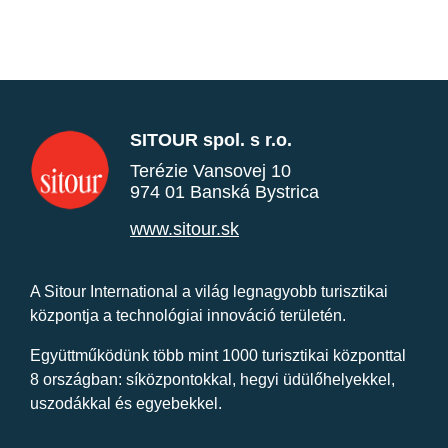
SITOUR spol. s r.o.
Terézie Vansovej 10
974 01 Banská Bystrica
www.sitour.sk
A Sitour International a világ legnagyobb turisztikai
központja a technológiai innováció területén.
Együttműködünk több mint 1000 turisztikai központtal
8 országban: síközpontokkal, hegyi üdülőhelyekkel,
uszodákkal és egyebekkel.