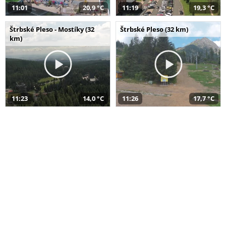
11:01
20,9 °C
11:19
19,3 °C
Štrbské Pleso - Mostíky (32
Štrbské Pleso (32 km)
km)
11:23
14,0 °C
11:26
17,7 °C