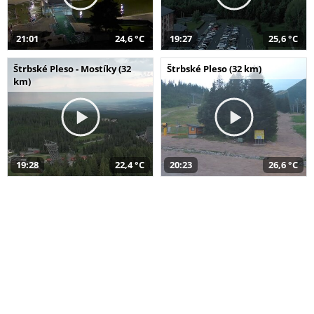
21:01
24,6 °C
19:27
25,6 °C
Štrbské Pleso - Mostíky (32
Štrbské Pleso (32 km)
km)
19:28
22,4 °C
20:23
26,6 °C