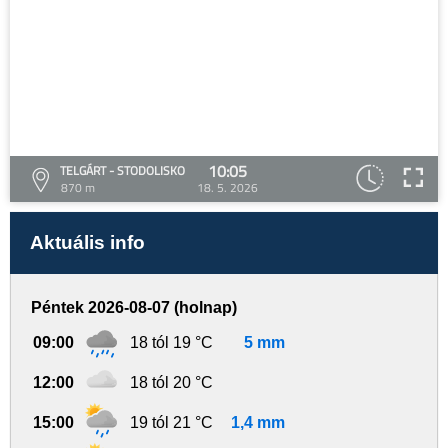
10:05
TELGÁRT - STODOLISKO
870 m
18. 5. 2026
Aktuális info
Péntek 2026-08-07 (holnap)
09:00
18 tól 19 °C
5 mm
12:00
18 tól 20 °C
15:00
19 tól 21 °C
1,4 mm