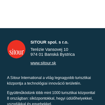
SITOUR spol. s r.o.
Terézie Vansovej 10
974 01 Banská Bystrica
www.sitour.sk
A Sitour International a világ legnagyobb turisztikai
központja a technológiai innováció területén.
Együttműködünk több mint 1000 turisztikai központtal
8 országban: síközpontokkal, hegyi üdülőhelyekkel,
uszodákkal és egyebekkel.