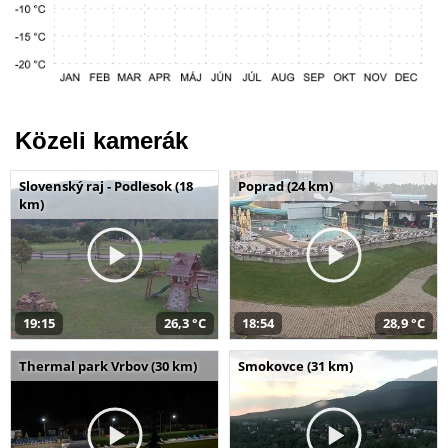
Közeli kamerák
Slovenský raj - Podlesok (18
Poprad (24 km)
km)
19:15
26,3 °C
18:54
28,9 °C
Thermal park Vrbov (30 km)
Smokovce (31 km)