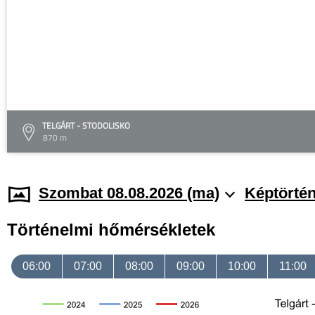
TELGÁRT - STODOLISKO
870 m
Szombat 08.08.2026 (ma)
Képtörtén
Történelmi hőmérsékletek
06:00
07:00
08:00
09:00
10:00
11:00