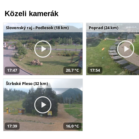
Közeli kamerák
Slovenský raj - Podlesok (18 km)
Poprad (24 km)
17:47
20,7 °C
17:54
Štrbské Pleso (32 km)
17:39
16,0 °C