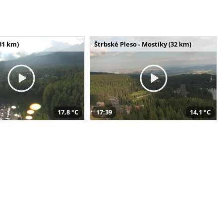
31 km)
Štrbské Pleso - Mostíky (32 km)
17,8 °C
17:39
14,1 °C