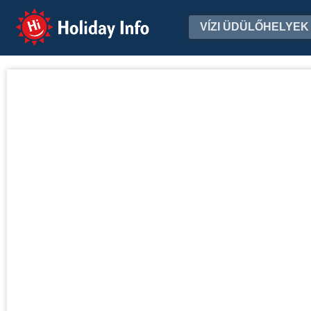
Holiday Info
VÍZI ÜDÜLŐHELYEK