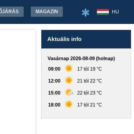
ŐJÁRÁS
MAGAZIN
HU
Aktuális info
Vasárnap 2026-08-09 (holnap)
09:00
17 tól 19 °C
12:00
21 tól 22 °C
15:00
22 tól 23 °C
18:00
17 tól 21 °C