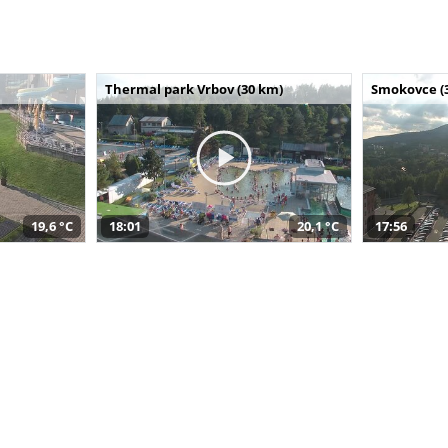
Thermal park Vrbov (30 km)
Smokovce (
19,6 °C
18:01
20,1 °C
17:56