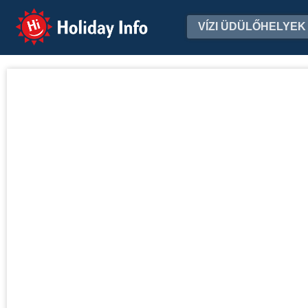
Holiday Info
VÍZI ÜDÜLŐHELYEK