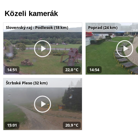
Közeli kamerák
Slovenský raj - Podlesok (18 km)
Poprad (24 km)
14:51
22,0 °C
14:54
Štrbské Pleso (32 km)
15:01
20,9 °C