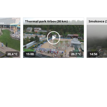
Thermal park Vrbov (30 km)
Smokovce (
20,4 °C
15:00
20,7 °C
14:56