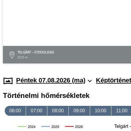
TELGÁRT - STODOLISKO
870 m
Péntek 07.08.2026 (ma)
Képtörténe
Történelmi hőmérsékletek
06:00
07:00
08:00
09:00
10:00
11:00