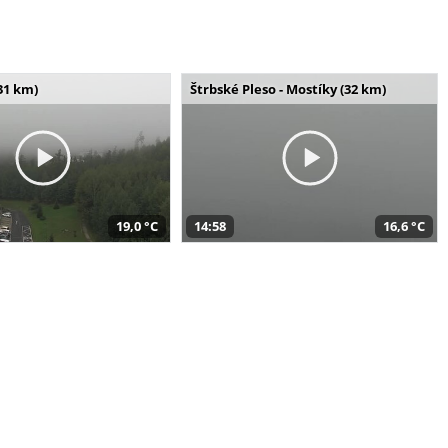
31 km)
Štrbské Pleso - Mostíky (32 km)
19,0 °C
14:58
16,6 °C