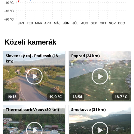
Közeli kamerák
Slovenský raj - Podlesok (18
Poprad (24 km)
km)
19:15
19,0 °C
18:54
18,7 °C
Thermal park Vrbov (30 km)
Smokovce (31 km)