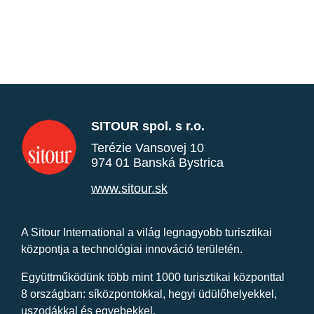
SITOUR spol. s r.o.
Terézie Vansovej 10
974 01 Banská Bystrica
www.sitour.sk
A Sitour International a világ legnagyobb turisztikai
központja a technológiai innováció területén.
Együttműködünk több mint 1000 turisztikai központtal
8 országban: síközpontokkal, hegyi üdülőhelyekkel,
uszodákkal és egyebekkel.