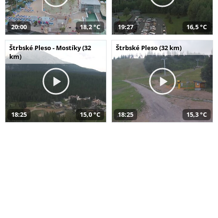
20:00
18,2 °C
19:27
16,5 °C
Štrbské Pleso - Mostíky (32
Štrbské Pleso (32 km)
km)
18:25
15,0 °C
18:25
15,3 °C