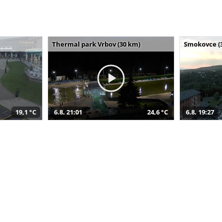
Thermal park Vrbov (30 km)
Smokovce (
19,1 °C
6.8. 21:01
24,6 °C
6.8. 19:27