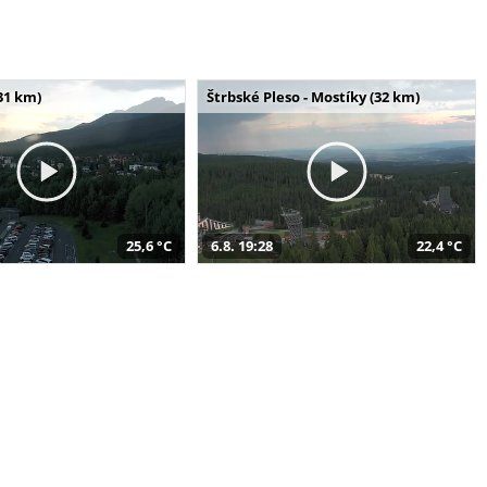
31 km)
Štrbské Pleso - Mostíky (32 km)
25,6 °C
6.8. 19:28
22,4 °C