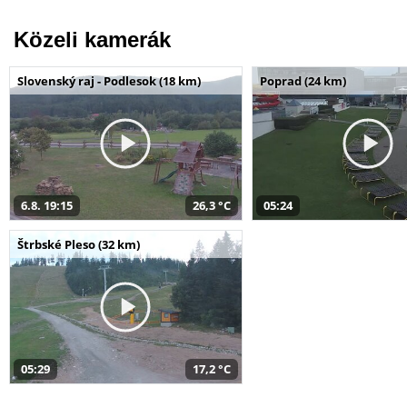
Közeli kamerák
Slovenský raj - Podlesok (18 km)
Poprad (24 km)
6.8. 19:15
26,3 °C
05:24
Štrbské Pleso (32 km)
05:29
17,2 °C