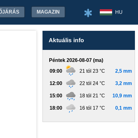
ŐJÁRÁS
MAGAZIN
HU
Aktuális info
Péntek 2026-08-07 (ma)
09:00
21 tól 23 °C
2,5 mm
12:00
22 tól 24 °C
3,2 mm
15:00
18 tól 21 °C
10,9 mm
18:00
16 tól 17 °C
0,1 mm