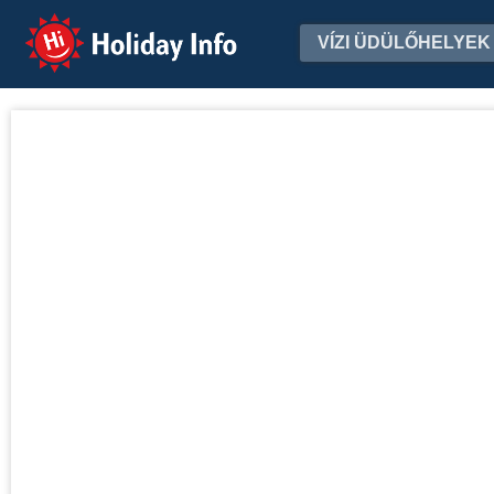
Holiday Info
VÍZI ÜDÜLŐHELYEK