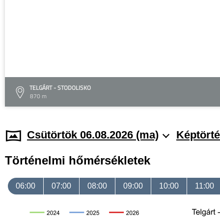
TELGÁRT - STODOLISKO
870 m
Csütörtök 06.08.2026 (ma)
Képtörté
Történelmi hőmérsékletek
06:00
07:00
08:00
09:00
10:00
11:00