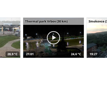
Thermal park Vrbov (30 km)
Smokovce (
28,9 °C
21:01
24,6 °C
19:27