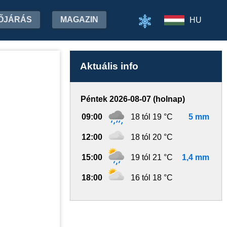
ŐJÁRÁS
MAGAZIN
HU
Aktuális info
Péntek 2026-08-07 (holnap)
09:00
18 tól 19 °C
5 mm
12:00
18 tól 20 °C
15:00
19 tól 21 °C
1,4 mm
18:00
16 tól 18 °C