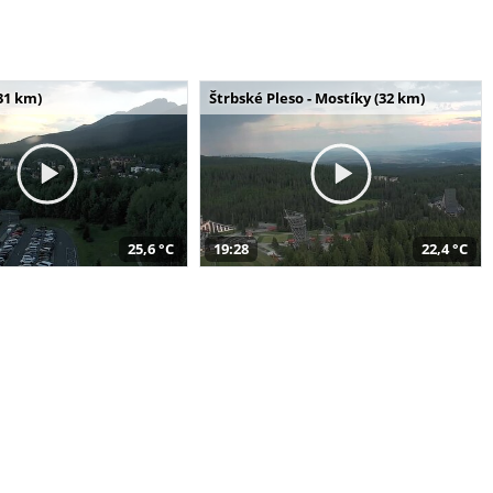
31 km)
Štrbské Pleso - Mostíky (32 km)
25,6 °C
19:28
22,4 °C