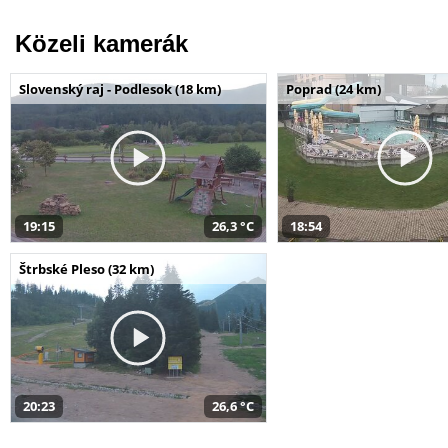
Közeli kamerák
Slovenský raj - Podlesok (18 km)
Poprad (24 km)
19:15
26,3 °C
18:54
Štrbské Pleso (32 km)
20:23
26,6 °C