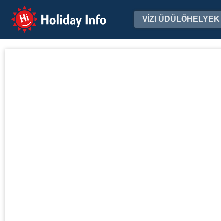
Holiday Info
VÍZI ÜDÜLŐHELYEK