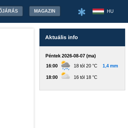
ŐJÁRÁS
MAGAZIN
HU
Aktuális info
Péntek 2026-08-07 (ma)
16:00
18 tól 20 °C
1,4 mm
18:00
16 tól 18 °C