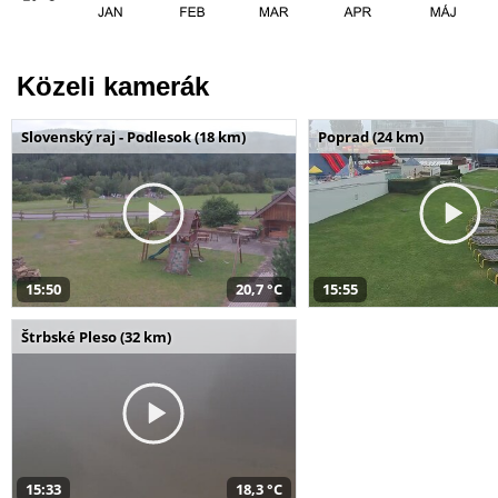
Közeli kamerák
Slovenský raj - Podlesok (18 km)
Poprad (24 km)
15:50
20,7 °C
15:55
Štrbské Pleso (32 km)
15:33
18,3 °C