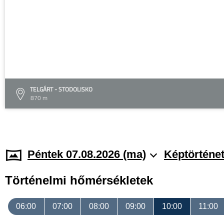
TELGÁRT - STODOLISKO
870 m
Péntek 07.08.2026 (ma)
Képtörténe
Történelmi hőmérsékletek
06:00
07:00
08:00
09:00
10:00
11:00