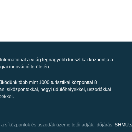
 International a világ legnagyobb turisztikai központja a
giai innováció területén.
ködünk több mint 1000 turisztikai központtal 8
n: síközpontokkal, hegyi üdülőhelyekkel, uszodákkal
bekkel.
at a síközpontok és uszodák üzemeltetői adják.
Időjárás:
SHMU.s