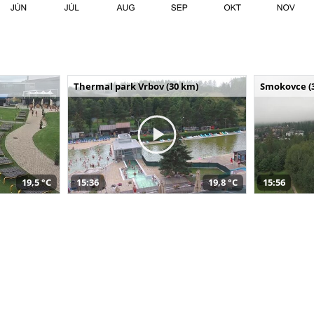
Thermal park Vrbov (30 km)
Smokovce (
19,5 °C
15:36
19,8 °C
15:56