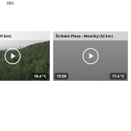
31 km)
Štrbské Pleso - Mostíky (32 km)
18,4 °C
15:58
17,4 °C