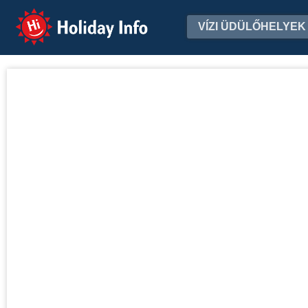
Holiday Info
VÍZI ÜDÜLŐHELYEK