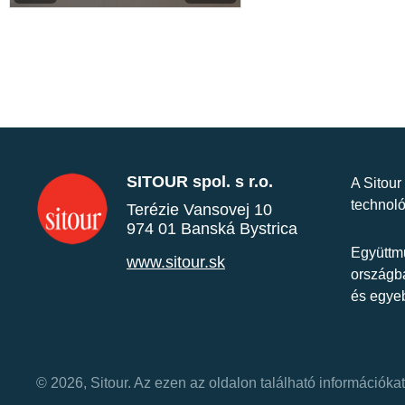
SITOUR spol. s r.o.
A Sitour
technoló
Terézie Vansovej 10
974 01 Banská Bystrica
Együttmű
www.sitour.sk
országba
és egye
© 2026, Sitour. Az ezen az oldalon található információk