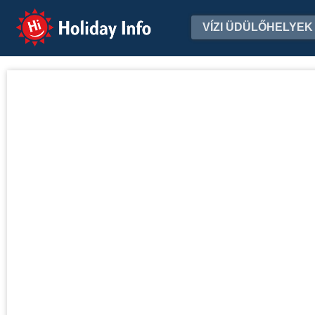
Holiday Info
VÍZI ÜDÜLŐHELYEK