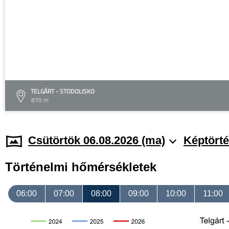
TELGÁRT - STODOLISKO
870 m
Csütörtök 06.08.2026 (ma)
Képtörté
Történelmi hőmérsékletek
06:00
07:00
08:00
09:00
10:00
11:00