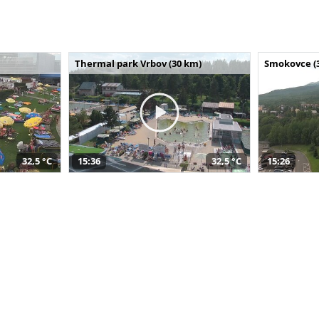
Thermal park Vrbov (30 km)
Smokovce (
32,5 °C
15:36
32,5 °C
15:26