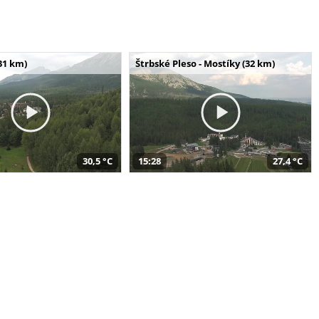
31 km)
Štrbské Pleso - Mostíky (32 km)
30,5 °C
15:28
27,4 °C