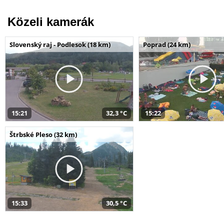
Közeli kamerák
Slovenský raj - Podlesok (18 km)
Poprad (24 km)
15:21
32,3 °C
15:22
Štrbské Pleso (32 km)
15:33
30,5 °C