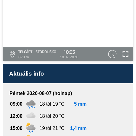
10:05
TELGÁRT - STODOLISKO
870 m
10. 4. 2026
Aktuális info
Péntek 2026-08-07 (holnap)
09:00
18 tól 19 °C
5 mm
12:00
18 tól 20 °C
15:00
19 tól 21 °C
1,4 mm