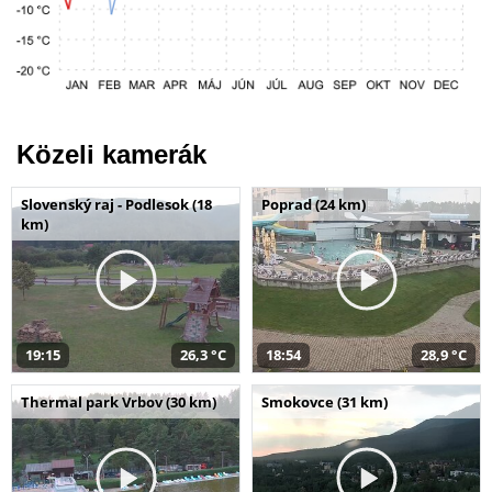
Közeli kamerák
Slovenský raj - Podlesok (18
Poprad (24 km)
km)
19:15
26,3 °C
18:54
28,9 °C
Thermal park Vrbov (30 km)
Smokovce (31 km)