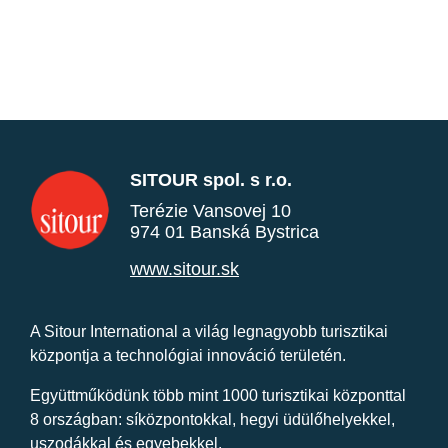
SITOUR spol. s r.o.
Terézie Vansovej 10
974 01 Banská Bystrica
www.sitour.sk
A Sitour International a világ legnagyobb turisztikai
központja a technológiai innováció területén.
Együttműködünk több mint 1000 turisztikai központtal
8 országban: síközpontokkal, hegyi üdülőhelyekkel,
uszodákkal és egyebekkel.