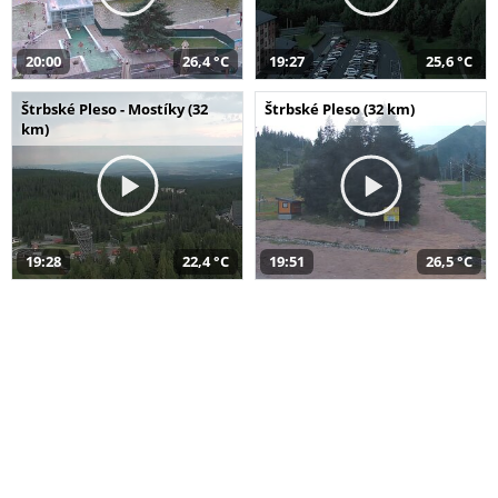
20:00
26,4 °C
19:27
25,6 °C
Štrbské Pleso - Mostíky (32
Štrbské Pleso (32 km)
km)
19:28
22,4 °C
19:51
26,5 °C