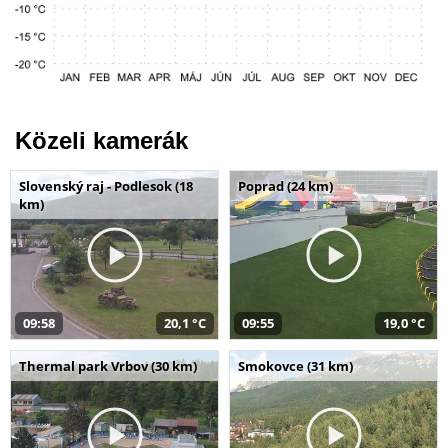
Közeli kamerák
Slovenský raj - Podlesok (18
Poprad (24 km)
km)
09:58
20,1 °C
09:55
19,0 °C
Thermal park Vrbov (30 km)
Smokovce (31 km)