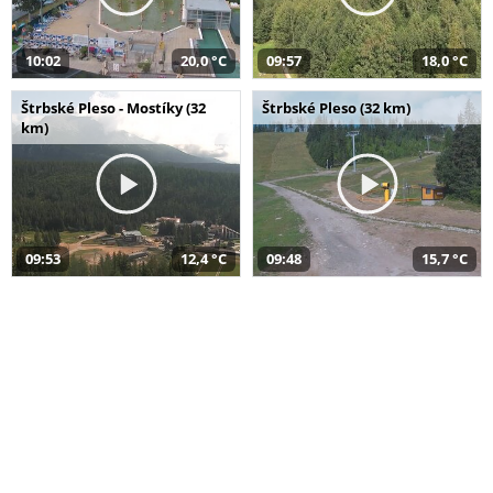
10:02
20,0 °C
09:57
18,0 °C
Štrbské Pleso - Mostíky (32
Štrbské Pleso (32 km)
km)
09:53
12,4 °C
09:48
15,7 °C