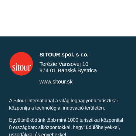
SITOUR spol. s r.o.
Terézie Vansovej 10
974 01 Banská Bystrica
www.sitour.sk
A Sitour International a világ legnagyobb turisztikai
központja a technológiai innováció területén.
Együttműködünk több mint 1000 turisztikai központtal
8 országban: síközpontokkal, hegyi üdülőhelyekkel,
uszodákkal és egyebekkel.