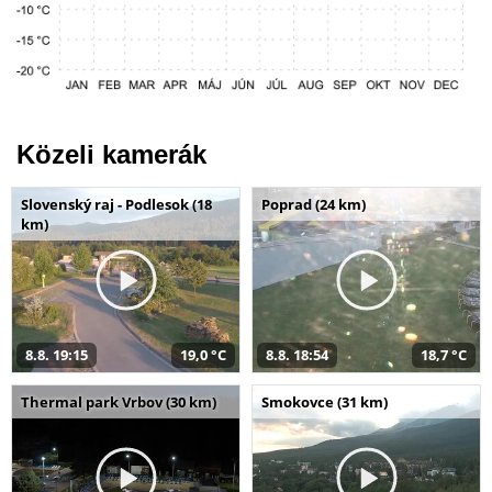
Közeli kamerák
Slovenský raj - Podlesok (18
Poprad (24 km)
km)
8.8. 19:15
19,0 °C
8.8. 18:54
18,7 °C
Thermal park Vrbov (30 km)
Smokovce (31 km)