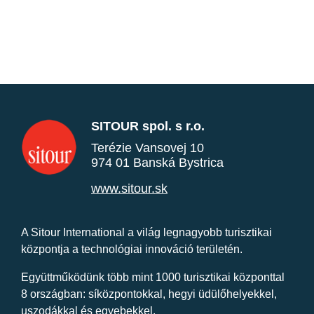
SITOUR spol. s r.o.
Terézie Vansovej 10
974 01 Banská Bystrica
www.sitour.sk
A Sitour International a világ legnagyobb turisztikai
központja a technológiai innováció területén.
Együttműködünk több mint 1000 turisztikai központtal
8 országban: síközpontokkal, hegyi üdülőhelyekkel,
uszodákkal és egyebekkel.