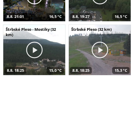
8.8. 21:01
16,5 °C
8.8. 19:27
16,5 °C
Štrbské Pleso - Mostíky (32
Štrbské Pleso (32 km)
km)
8.8. 18:25
15,0 °C
8.8. 18:25
15,3 °C