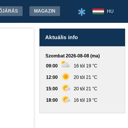
ŐJÁRÁS
MAGAZIN
HU
Aktuális info
Szombat 2026-08-08 (ma)
09:00
16 tól 19 °C
12:00
20 tól 21 °C
15:00
20 tól 21 °C
18:00
16 tól 19 °C