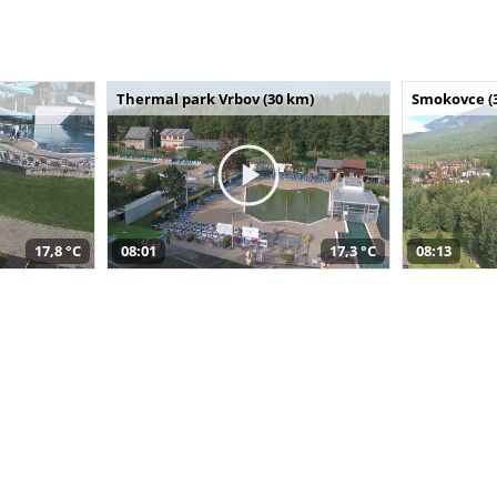
Thermal park Vrbov (30 km)
Smokovce (
17,8 °C
08:01
17,3 °C
08:13