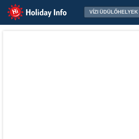
Holiday Info
VÍZI ÜDÜLŐHELYEK