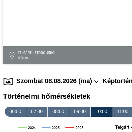
TELGÁRT - STODOLISKO
870 m
Szombat 08.08.2026 (ma)
Képtörtén
Történelmi hőmérsékletek
06:00
07:00
08:00
09:00
10:00
11:00