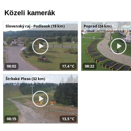
Közeli kamerák
Slovenský raj - Podlesok (18 km)
Poprad (24 km)
08:02
17,4 °C
08:22
Štrbské Pleso (32 km)
08:15
13,5 °C