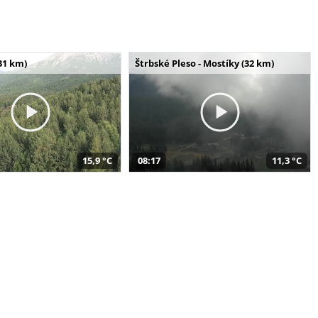
31 km)
Štrbské Pleso - Mostíky (32 km)
15,9 °C
08:17
11,3 °C