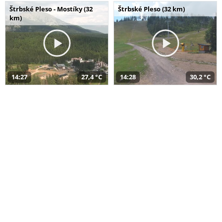
Štrbské Pleso - Mostíky (32
Štrbské Pleso (32 km)
km)
14:27
27,4 °C
14:28
30,2 °C