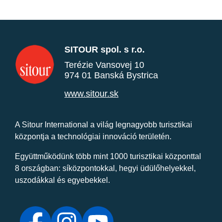
SITOUR spol. s r.o.
Terézie Vansovej 10
974 01 Banská Bystrica
www.sitour.sk
A Sitour International a világ legnagyobb turisztikai
központja a technológiai innováció területén.
Együttműködünk több mint 1000 turisztikai központtal
8 országban: síközpontokkal, hegyi üdülőhelyekkel,
uszodákkal és egyebekkel.