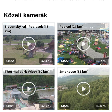
Közeli kamerák
Slovenský raj - Podlesok (18
Poprad (24 km)
km)
14:22
32,4 °C
14:22
32,7 °C
Thermal park Vrbov (30 km)
Smokovce (31 km)
14:01
32,7 °C
14:26
30,6 °C