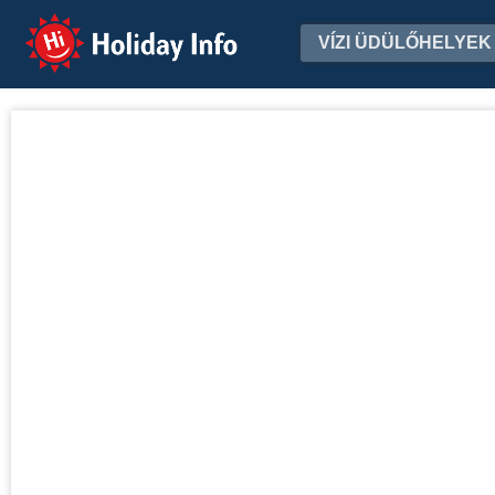
Holiday Info
VÍZI ÜDÜLŐHELYEK