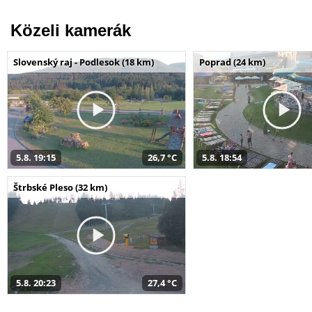
Közeli kamerák
Slovenský raj - Podlesok (18 km)
Poprad (24 km)
5.8. 19:15
26,7 °C
5.8. 18:54
Štrbské Pleso (32 km)
5.8. 20:23
27,4 °C