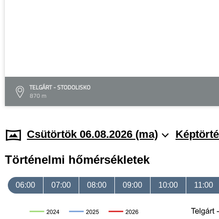
TELGÁRT - STODOLISKO
870 m
Csütörtök 06.08.2026 (ma)
Képtörté
Történelmi hőmérsékletek
06:00
07:00
08:00
09:00
10:00
11:00