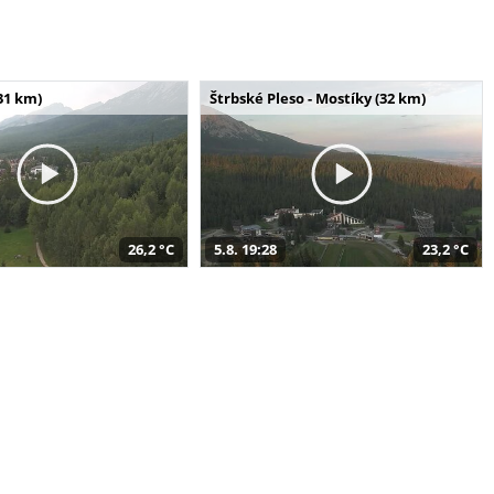
31 km)
Štrbské Pleso - Mostíky (32 km)
26,2 °C
5.8. 19:28
23,2 °C