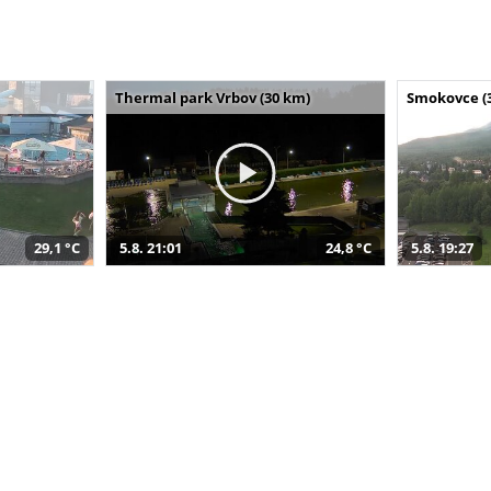
Thermal park Vrbov (30 km)
Smokovce (
29,1 °C
5.8. 21:01
24,8 °C
5.8. 19:27