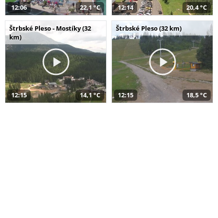
12:06
22,1 °C
12:14
20,4 °C
Štrbské Pleso - Mostíky (32
Štrbské Pleso (32 km)
km)
12:15
14,1 °C
12:15
18,5 °C