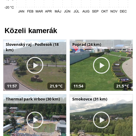
Közeli kamerák
Slovenský raj - Podlesok (18
Poprad (24 km)
km)
11:57
21,9 °C
11:54
21,5 °C
Thermal park Vrbov (30 km)
Smokovce (31 km)