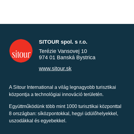
SITOUR spol. s r.o.
Terézie Vansovej 10
974 01 Banská Bystrica
www.sitour.sk
A Sitour International a világ legnagyobb turisztikai
központja a technológiai innováció területén.
Együttműködünk több mint 1000 turisztikai központtal
8 országban: síközpontokkal, hegyi üdülőhelyekkel,
uszodákkal és egyebekkel.