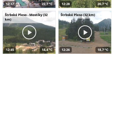
12:37
22,7 °C
12:28
20,7 °C
Štrbské Pleso - Mostíky (32
Štrbské Pleso (32 km)
km)
12:45
14,4 °C
12:26
18,7 °C