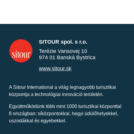
SITOUR spol. s r.o.
Terézie Vansovej 10
974 01 Banská Bystrica
www.sitour.sk
A Sitour International a világ legnagyobb turisztikai
központja a technológiai innováció területén.
Együttműködünk több mint 1000 turisztikai központtal
8 országban: síközpontokkal, hegyi üdülőhelyekkel,
uszodákkal és egyebekkel.