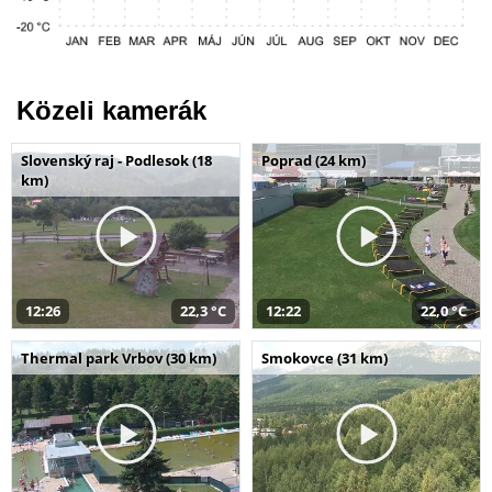
Közeli kamerák
Slovenský raj - Podlesok (18
Poprad (24 km)
km)
12:26
22,3 °C
12:22
22,0 °C
Thermal park Vrbov (30 km)
Smokovce (31 km)