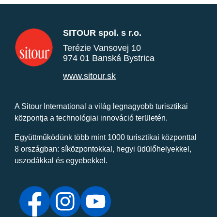
SITOUR spol. s r.o.
Terézie Vansovej 10
974 01 Banská Bystrica
www.sitour.sk
A Sitour International a világ legnagyobb turisztikai
központja a technológiai innováció területén.
Együttműködünk több mint 1000 turisztikai központtal
8 országban: síközpontokkal, hegyi üdülőhelyekkel,
uszodákkal és egyebekkel.