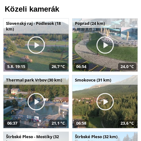
Közeli kamerák
Slovenský raj - Podlesok (18
Poprad (24 km)
km)
5.8. 19:15
26,7 °C
06:54
24,0 °C
Thermal park Vrbov (30 km)
Smokovce (31 km)
06:37
21,1 °C
06:58
23,6 °C
Štrbské Pleso - Mostíky (32
Štrbské Pleso (32 km)