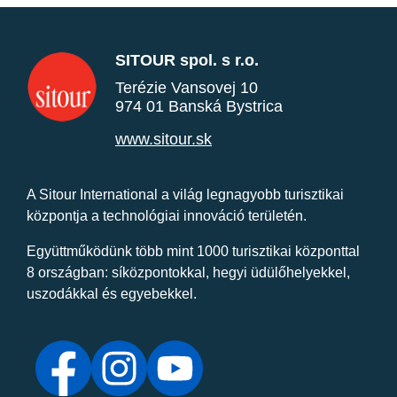
SITOUR spol. s r.o.
Terézie Vansovej 10
974 01 Banská Bystrica
www.sitour.sk
A Sitour International a világ legnagyobb turisztikai
központja a technológiai innováció területén.
Együttműködünk több mint 1000 turisztikai központtal
8 országban: síközpontokkal, hegyi üdülőhelyekkel,
uszodákkal és egyebekkel.