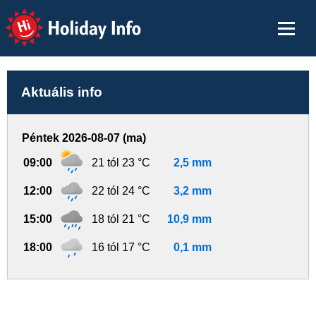
Holiday Info
Aktuális info
Péntek 2026-08-07 (ma)
09:00
21 tól 23 °C
2,5 mm
12:00
22 tól 24 °C
3,2 mm
15:00
18 tól 21 °C
10,9 mm
18:00
16 tól 17 °C
0,1 mm