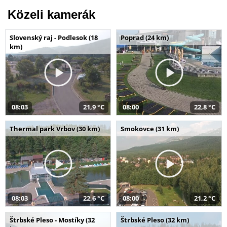
Közeli kamerák
Slovenský raj - Podlesok (18
Poprad (24 km)
km)
08:03
21,9 °C
08:00
22,8 °C
Thermal park Vrbov (30 km)
Smokovce (31 km)
08:03
22,6 °C
08:00
21,2 °C
Štrbské Pleso - Mostíky (32
Štrbské Pleso (32 km)