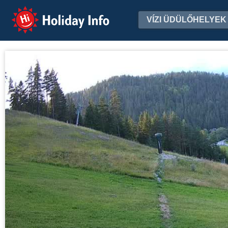
Holiday Info
VÍZI ÜDÜLŐHELYEK