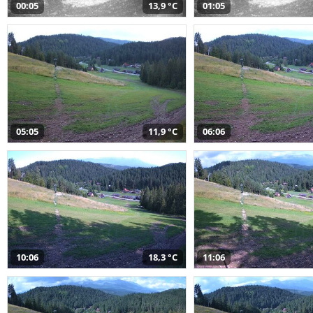
00:05
13,9 °C
01:05
05:05
11,9 °C
06:06
10:06
18,3 °C
11:06