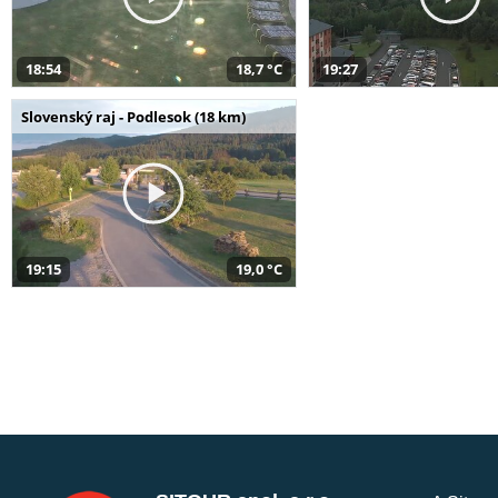
18:54
18,7 °C
19:27
Slovenský raj - Podlesok (18 km)
19:15
19,0 °C