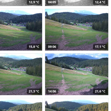
12,9 °C
04:05
12,4 °C
15,8 °C
09:06
17,1 °C
21,3 °C
14:06
21,6 °C