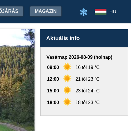
ŐJÁRÁS
MAGAZIN
HU
Aktuális info
Vasárnap 2026-08-09 (holnap)
09:00
16 tól 19 °C
12:00
21 tól 23 °C
15:00
23 tól 24 °C
18:00
18 tól 23 °C