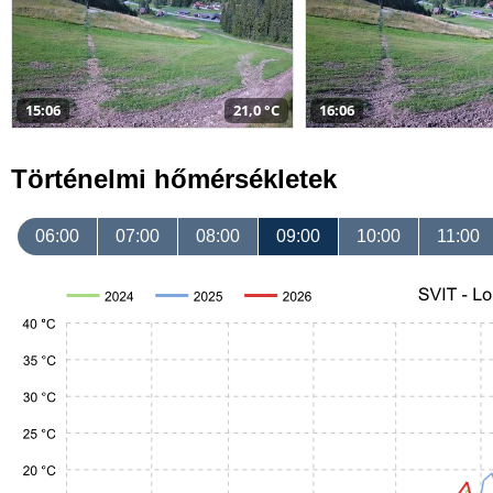
15:06
21,0 °C
16:06
Történelmi hőmérsékletek
06:00
07:00
08:00
09:00
10:00
11:00