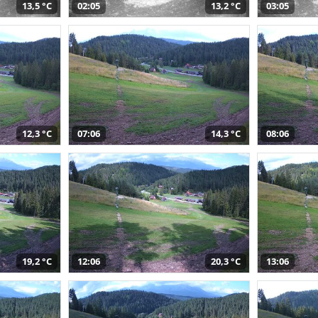
13,5 °C
02:05
13,2 °C
03:05
12,3 °C
07:06
14,3 °C
08:06
19,2 °C
12:06
20,3 °C
13:06