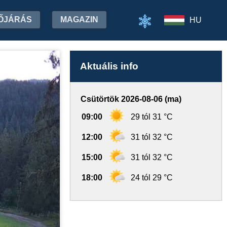
ŐJÁRÁS
MAGAZIN
HU
Aktuális info
Csütörtök 2026-08-06 (ma)
09:00
29 tól 31 °C
12:00
31 tól 32 °C
15:00
31 tól 32 °C
18:00
24 tól 29 °C