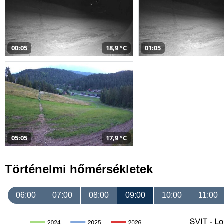
00:05
18,9 °C
01:05
05:05
17,9 °C
Történelmi hőmérsékletek
06:00
07:00
08:00
09:00
10:00
11:00