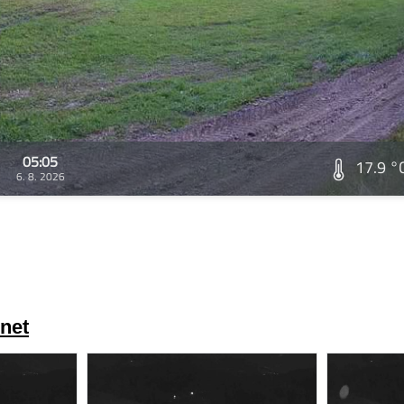
05:05
17.9 °
6. 8. 2026
net