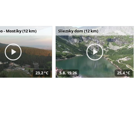
o - Mostíky (12 km)
Sliezsky dom (12 km)
23,2 °C
5.8. 15:26
25,4 °C