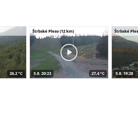
Štrbské Pleso (12 km)
Štrbské Ples
26,2 °C
5.8. 20:23
27,4 °C
5.8. 19:28