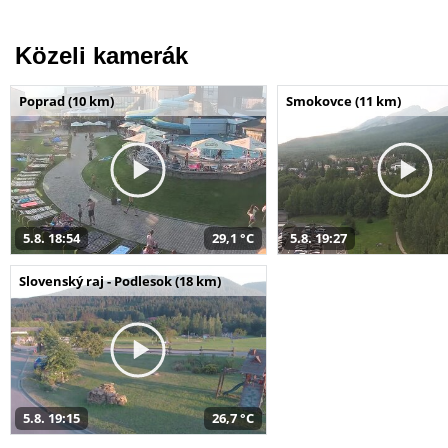
Közeli kamerák
Poprad (10 km)
Smokovce (11 km)
5.8. 18:54
29,1 °C
5.8. 19:27
Slovenský raj - Podlesok (18 km)
5.8. 19:15
26,7 °C