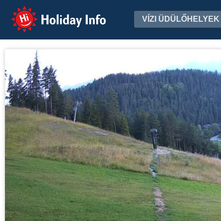
Holiday Info
VÍZI ÜDÜLŐHELYEK