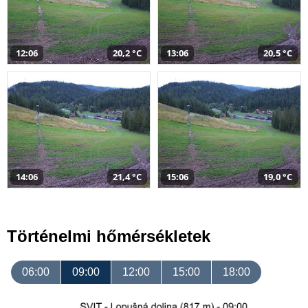
12:06
20,2 °C
13:06
20,5 °C
14:06
21,4 °C
15:06
19,0 °C
Történelmi hőmérsékletek
06:00
09:00
12:00
15:00
18:00