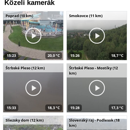
Közeli kamerák
Poprad (10 km)
Smokovce (11 km)
15:23
20,0 °C
15:26
18,7 °C
Štrbské Pleso (12 km)
Štrbské Pleso - Mostíky (12
km)
15:33
18,3 °C
15:28
17,3 °C
Sliezsky dom (12 km)
Slovenský raj - Podlesok (18
km)