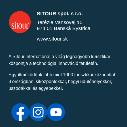
SITOUR spol. s r.o.
Terézie Vansovej 10
974 01 Banská Bystrica
www.sitour.sk
A Sitour International a világ legnagyobb turisztikai
központja a technológiai innováció területén.
Együttműködünk több mint 1000 turisztikai központtal
8 országban: síközpontokkal, hegyi üdülőhelyekkel,
uszodákkal és egyebekkel.