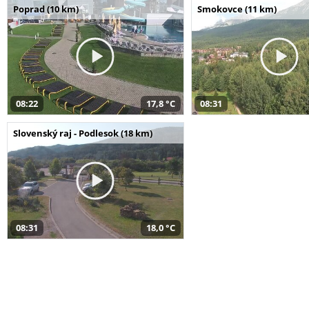
Poprad (10 km)
Smokovce (11 km)
08:22
17,8 °C
08:31
Slovenský raj - Podlesok (18 km)
08:31
18,0 °C