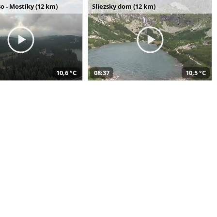
o - Mostíky (12 km)
Sliezsky dom (12 km)
10,6 °C
08:37
10,5 °C