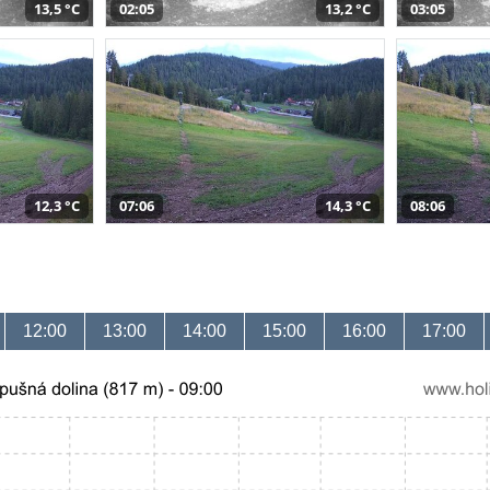
13,5 °C
02:05
13,2 °C
03:05
12,3 °C
07:06
14,3 °C
08:06
12:00
13:00
14:00
15:00
16:00
17:00