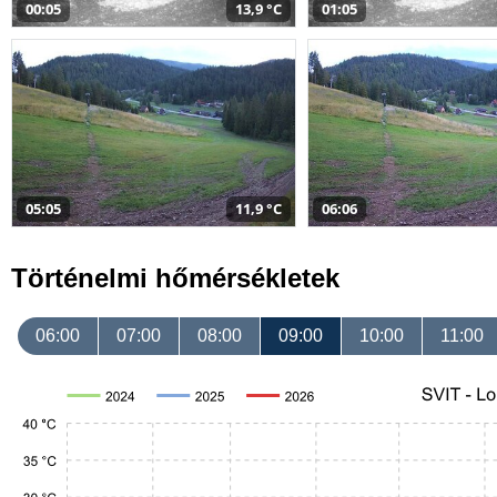
00:05
13,9 °C
01:05
05:05
11,9 °C
06:06
Történelmi hőmérsékletek
06:00
07:00
08:00
09:00
10:00
11:00