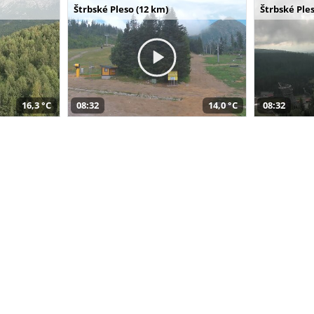
Štrbské Pleso (12 km)
Štrbské Ples
16,3 °C
08:32
14,0 °C
08:32