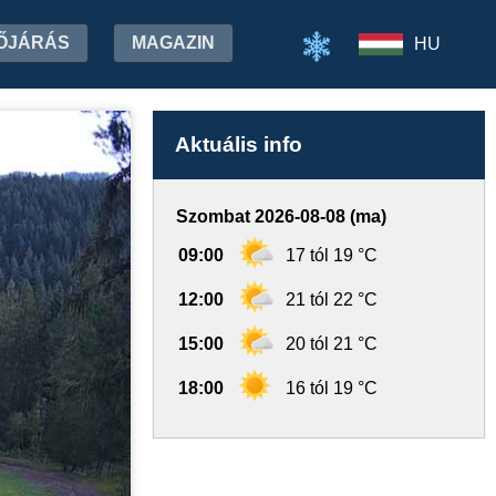
ŐJÁRÁS
MAGAZIN
HU
Aktuális info
Szombat 2026-08-08 (ma)
09:00
17 tól 19 °C
12:00
21 tól 22 °C
15:00
20 tól 21 °C
18:00
16 tól 19 °C