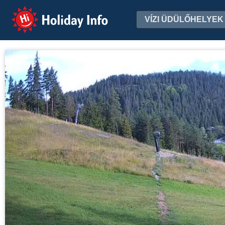
Holiday Info
VÍZI ÜDÜLŐHELYEK