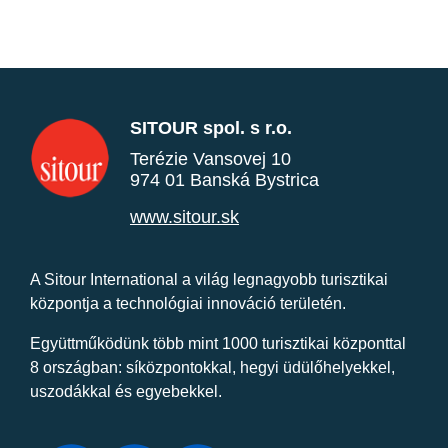
SITOUR spol. s r.o.
Terézie Vansovej 10
974 01 Banská Bystrica
www.sitour.sk
A Sitour International a világ legnagyobb turisztikai
központja a technológiai innováció területén.
Együttműködünk több mint 1000 turisztikai központtal
8 országban: síközpontokkal, hegyi üdülőhelyekkel,
uszodákkal és egyebekkel.