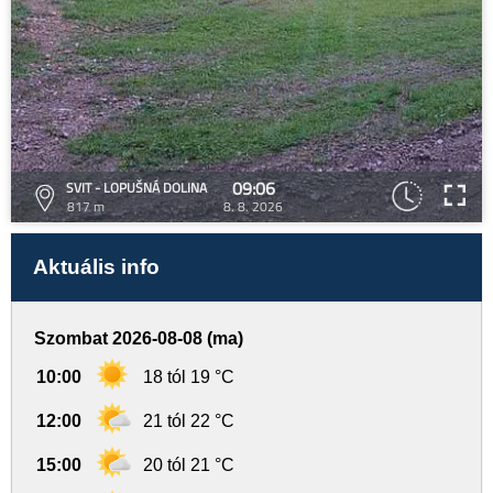
09:06
SVIT - LOPUŠNÁ DOLINA
817 m
8. 8. 2026
Aktuális info
Szombat 2026-08-08 (ma)
10:00
18 tól 19 °C
12:00
21 tól 22 °C
15:00
20 tól 21 °C