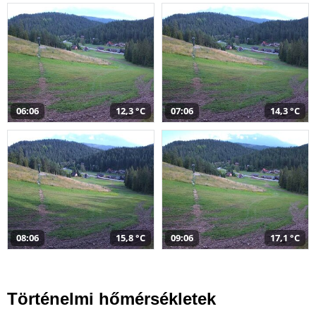
06:06
12,3 °C
07:06
14,3 °C
08:06
15,8 °C
09:06
17,1 °C
Történelmi hőmérsékletek