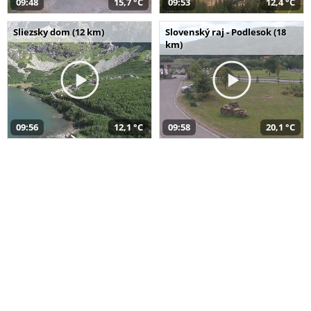
09:48
15,7 °C
09:53
12,4 °C
Sliezsky dom (12 km)
Slovenský raj - Podlesok (18
km)
09:56
12,1 °C
09:58
20,1 °C