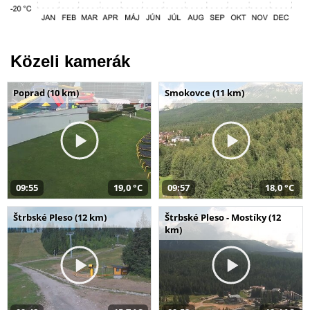
Közeli kamerák
Poprad (10 km)
Smokovce (11 km)
09:55
19,0 °C
09:57
18,0 °C
Štrbské Pleso (12 km)
Štrbské Pleso - Mostíky (12
km)