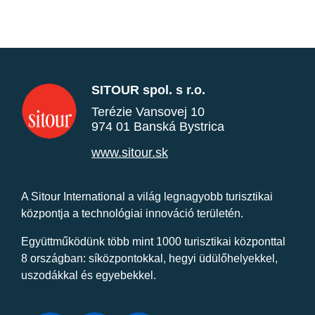
SITOUR spol. s r.o.
Terézie Vansovej 10
974 01 Banská Bystrica
www.sitour.sk
A Sitour International a világ legnagyobb turisztikai
központja a technológiai innováció területén.
Együttműködünk több mint 1000 turisztikai központtal
8 országban: síközpontokkal, hegyi üdülőhelyekkel,
uszodákkal és egyebekkel.