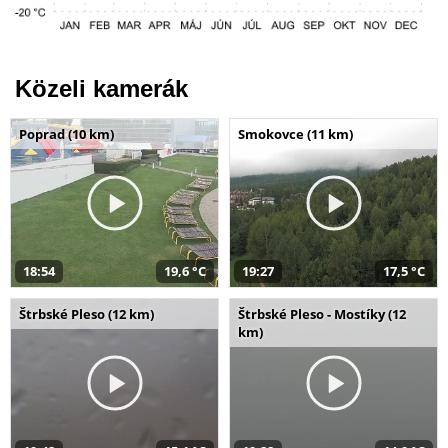
Közeli kamerák
Poprad (10 km)
Smokovce (11 km)
18:54
19,6 °C
19:27
17,5 °C
Štrbské Pleso (12 km)
Štrbské Pleso - Mostíky (12
km)