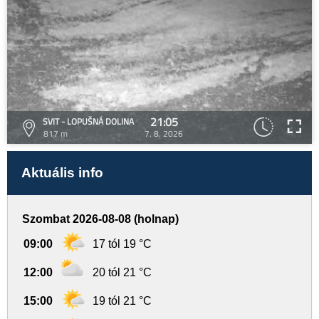
21:05
SVIT - LOPUŠNÁ DOLINA
817 m
7. 8. 2026
Aktuális info
Szombat 2026-08-08 (holnap)
09:00
17 tól 19 °C
12:00
20 tól 21 °C
15:00
19 tól 21 °C