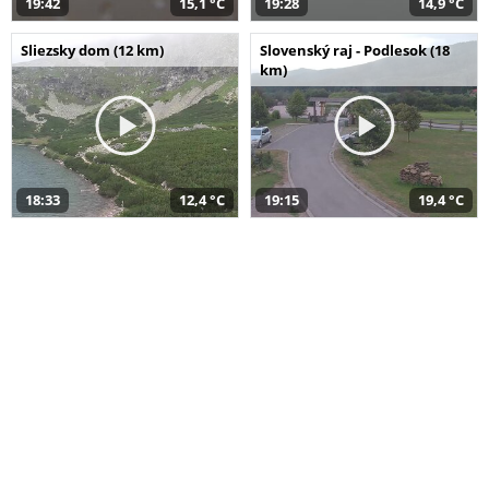
19:42
15,1 °C
19:28
14,9 °C
Sliezsky dom (12 km)
Slovenský raj - Podlesok (18
km)
18:33
12,4 °C
19:15
19,4 °C