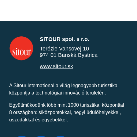
SITOUR spol. s r.o.
Terézie Vansovej 10
974 01 Banská Bystrica
www.sitour.sk
A Sitour International a világ legnagyobb turisztikai
központja a technológiai innováció területén.
Együttműködünk több mint 1000 turisztikai központtal
8 országban: síközpontokkal, hegyi üdülőhelyekkel,
uszodákkal és egyebekkel.