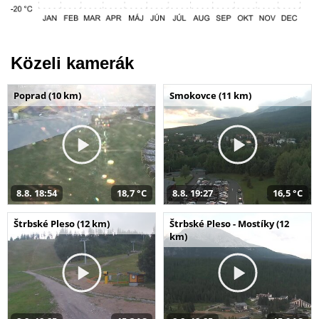
Közeli kamerák
Poprad (10 km)
Smokovce (11 km)
8.8. 18:54
18,7 °C
8.8. 19:27
16,5 °C
Štrbské Pleso (12 km)
Štrbské Pleso - Mostíky (12
km)