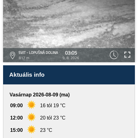
03:05
SVIT - LOPUŠNÁ DOLINA
817 m
9. 8. 2026
Aktuális info
Vasárnap 2026-08-09 (ma)
09:00
16 tól 19 °C
12:00
20 tól 23 °C
15:00
23 °C