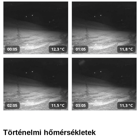
00:05
12,3 °C
01:05
11,8 °C
02:05
11,5 °C
03:05
11,3 °C
Történelmi hőmérsékletek