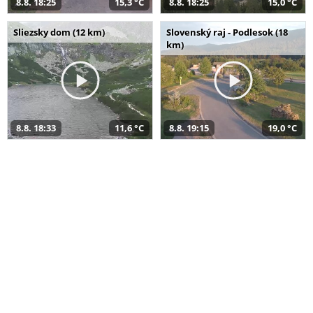
8.8. 18:25
15,3 °C
8.8. 18:25
15,0 °C
Sliezsky dom (12 km)
Slovenský raj - Podlesok (18
km)
8.8. 18:33
11,6 °C
8.8. 19:15
19,0 °C